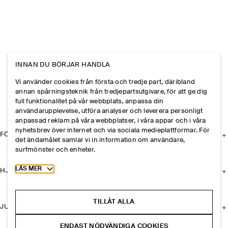
INNAN DU BÖRJAR HANDLA
Vi använder cookies från första och tredje part, däribland
annan spårningsteknik från tredjepartsutgivare, för att ge dig
full funktionalitet på vår webbplats, anpassa din
användarupplevelse, utföra analyser och leverera personligt
anpassad reklam på våra webbplatser, i våra appar och i våra
nyhetsbrev över internet och via sociala medieplattformar. För
FÖRETAGET
det ändamålet samlar vi in information om användare,
surfmönster och enheter.
Toggle more cookie information
LÄS MER
HJÄLP
TILLÅT ALLA
JURIDISK INFORMATION
ENDAST NÖDVÄNDIGA COOKIES