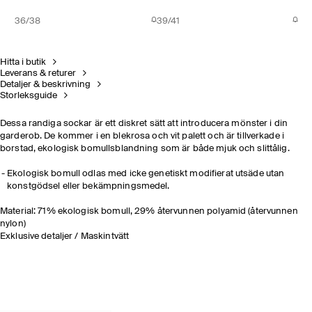
36/38
39/41
Hitta i butik
Leverans & returer
Detaljer & beskrivning
Storleksguide
Dessa randiga sockar är ett diskret sätt att introducera mönster i din
garderob. De kommer i en blekrosa och vit palett och är tillverkade i
borstad, ekologisk bomullsblandning som är både mjuk och slittålig.
Ekologisk bomull odlas med icke genetiskt modifierat utsäde utan
konstgödsel eller bekämpningsmedel.
Material: 71% ekologisk bomull, 29% återvunnen polyamid (återvunnen
nylon)
Exklusive detaljer / Maskintvätt