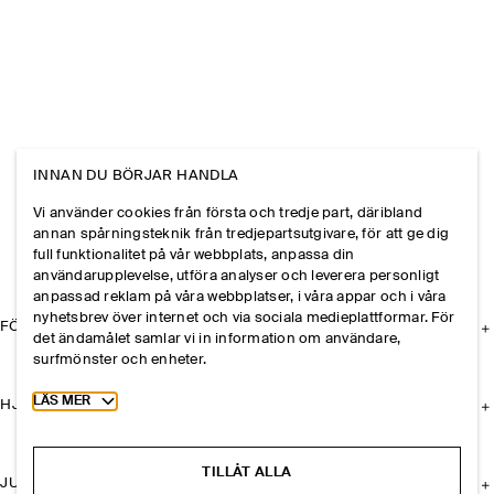
INNAN DU BÖRJAR HANDLA
Vi använder cookies från första och tredje part, däribland
annan spårningsteknik från tredjepartsutgivare, för att ge dig
full funktionalitet på vår webbplats, anpassa din
användarupplevelse, utföra analyser och leverera personligt
anpassad reklam på våra webbplatser, i våra appar och i våra
nyhetsbrev över internet och via sociala medieplattformar. För
FÖRETAGET
det ändamålet samlar vi in information om användare,
surfmönster och enheter.
Toggle more cookie information
LÄS MER
HJÄLP
TILLÅT ALLA
JURIDISK INFORMATION