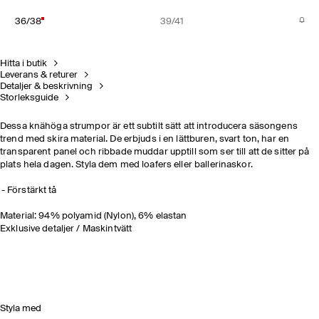
36/38
39/41
Hitta i butik
Leverans & returer
Detaljer & beskrivning
Storleksguide
Dessa knähöga strumpor är ett subtilt sätt att introducera säsongens
trend med skira material. De erbjuds i en lättburen, svart ton, har en
transparent panel och ribbade muddar upptill som ser till att de sitter på
plats hela dagen. Styla dem med loafers eller ballerinaskor.
Förstärkt tå
Material: 94% polyamid (Nylon), 6% elastan
Exklusive detaljer / Maskintvätt
Styla med