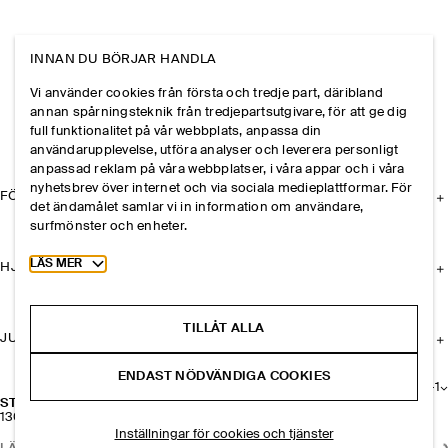
INNAN DU BÖRJAR HANDLA
Vi använder cookies från första och tredje part, däribland
annan spårningsteknik från tredjepartsutgivare, för att ge dig
full funktionalitet på vår webbplats, anpassa din
användarupplevelse, utföra analyser och leverera personligt
anpassad reklam på våra webbplatser, i våra appar och i våra
nyhetsbrev över internet och via sociala medieplattformar. För
FÖRETAGET
det ändamålet samlar vi in information om användare,
surfmönster och enheter.
Toggle more cookie information
LÄS MER
HJÄLP
TILLÅT ALLA
JURIDISK INFORMATION
ENDAST NÖDVÄNDIGA COOKIES
+
1
STRUMPOR I BLOMMIG JACQUARDSPETS
130 kr
Inställningar för cookies och tjänster