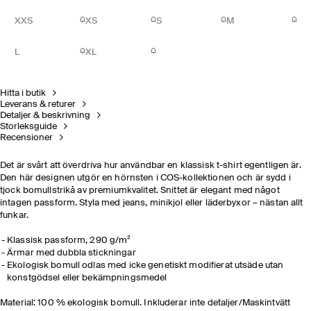
XXS
XS
S
M
L
XL
Hitta i butik
Leverans & returer
Detaljer & beskrivning
Storleksguide
Recensioner
Det är svårt att överdriva hur användbar en klassisk t-shirt egentligen är.
Den här designen utgör en hörnsten i COS-kollektionen och är sydd i
tjock bomullstrikå av premiumkvalitet. Snittet är elegant med något
intagen passform. Styla med jeans, minikjol eller läderbyxor – nästan allt
funkar.
Klassisk passform, 290 g/m²
Ärmar med dubbla stickningar
Ekologisk bomull odlas med icke genetiskt modifierat utsäde utan
konstgödsel eller bekämpningsmedel
Material: 100 % ekologisk bomull. Inkluderar inte detaljer/Maskintvätt