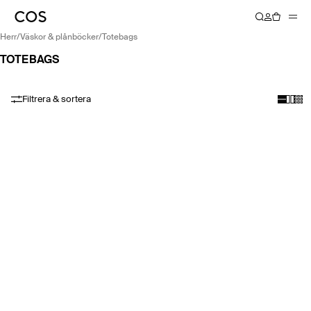
herr
/
väskor & plånböcker
/
totebags
TOTEBAGS
Filtrera & sortera