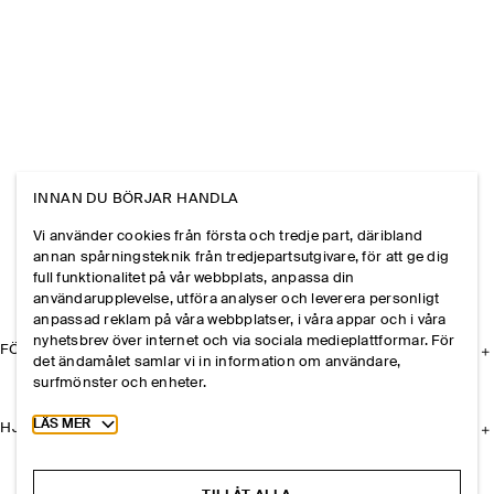
INNAN DU BÖRJAR HANDLA
Vi använder cookies från första och tredje part, däribland
annan spårningsteknik från tredjepartsutgivare, för att ge dig
full funktionalitet på vår webbplats, anpassa din
användarupplevelse, utföra analyser och leverera personligt
anpassad reklam på våra webbplatser, i våra appar och i våra
nyhetsbrev över internet och via sociala medieplattformar. För
FÖRETAGET
det ändamålet samlar vi in information om användare,
surfmönster och enheter.
Toggle more cookie information
LÄS MER
HJÄLP