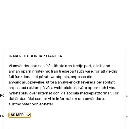
INNAN DU BÖRJAR HANDLA
Vi använder cookies från första och tredje part, däribland
annan spårningsteknik från tredjepartsutgivare, för att ge dig
full funktionalitet på vår webbplats, anpassa din
användarupplevelse, utföra analyser och leverera personligt
anpassad reklam på våra webbplatser, i våra appar och i våra
nyhetsbrev över internet och via sociala medieplattformar. För
FÖRETAGET
det ändamålet samlar vi in information om användare,
surfmönster och enheter.
Toggle more cookie information
LÄS MER
HJÄLP