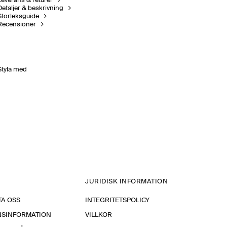
Leverans & returer
Detaljer & beskrivning
Storleksguide
Recensioner
Styla med
JURIDISK INFORMATION
A OSS
INTEGRITETSPOLICY
NSINFORMATION
VILLKOR