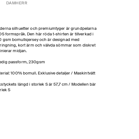
DAM
HERR
erna silhuetter och premiumtyger är grundpelarna
OS formspråk. Den här röda t-shirten är tillverkad i
0 gsm bomullsjersey och är designad med
ringning, kort ärm och välvda sömmar som diskret
inierar midjan.
edig passform, 230gsm
erial: 100% bomull. Exklusive detaljer / Maskintvätt
styckets längd i storlek S är 57,7 cm / Modellen bär
rlek S