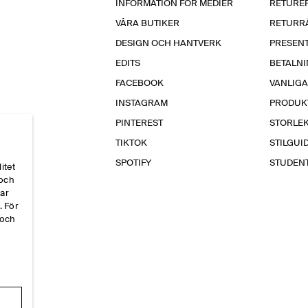
INFORMATION FÖR MEDIER
RETURE
VÅRA BUTIKER
RETURR
DESIGN OCH HANTVERK
PRESEN
EDITS
BETALN
FACEBOOK
VANLIG
INSTAGRAM
PRODUK
PINTEREST
STORLE
TIKTOK
STILGUI
SPOTIFY
STUDEN
itet
 och
par
. För
 och