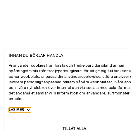
INNAN DU BÖRJAR HANDLA
Vi använder cookies från första och tredje part, däribland annan
spårningsteknik från tredjepartsutgivare, för att ge dig full funktional
på vår webbplats, anpassa din användarupplevelse, utföra analyser
leverera personligt anpassad reklam på våra webbplatser, i våra ap
och i våra nyhetsbrev över internet och via sociala medieplattformar
det ändamålet samlar vi in information om användare, surfmönster
enheter.
Toggle more cookie information
LÄS MER
TILLÅT ALLA