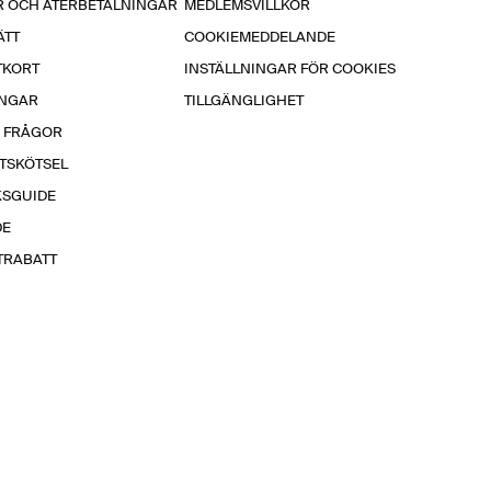
R OCH ÅTERBETALNINGAR
MEDLEMSVILLKOR
ÄTT
COOKIEMEDDELANDE
TKORT
INSTÄLLNINGAR FÖR COOKIES
INGAR
TILLGÄNGLIGHET
A FRÅGOR
TSKÖTSEL
KSGUIDE
DE
TRABATT