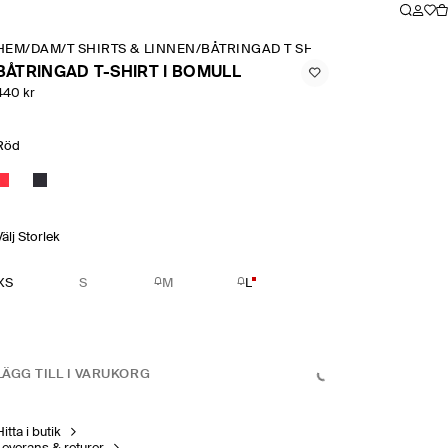
HEM
/
DAM
/
T SHIRTS & LINNEN
/
BÅTRINGAD T SHIRT I BOMULL
BÅTRINGAD T-SHIRT I BOMULL
440 kr
Röd
Välj Storlek
XS
S
M
L
LÄGG TILL I VARUKORG
itta i butik