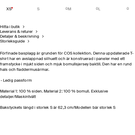
XS
S
M
L
Hitta i butik
Leverans & returer
Detaljer & beskrivning
Storleksguide
Förfinade basplagg är grunden för COS kollektion. Denna uppdaterade T-
shirt har en avslappnad silhuett och är konstruerad i paneler med ett
framstycke i mjukt siden och mjuk bomullsjersey baktill. Den har en rund
hals och fladdermusärmar.
Ledig passform
Material 1: 100 % siden. Material 2: 100 % bomull. Exklusive
detaljer/Maskintvätt
Bakstyckets längd i storlek S är 62,3 cm/Modellen bär storlek S