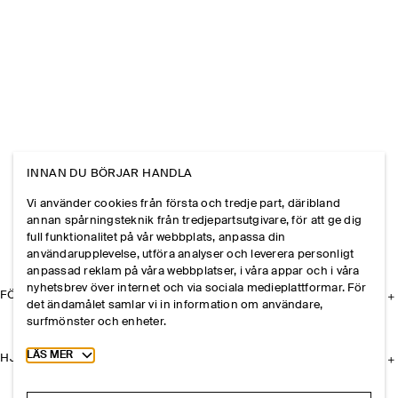
INNAN DU BÖRJAR HANDLA
Vi använder cookies från första och tredje part, däribland
annan spårningsteknik från tredjepartsutgivare, för att ge dig
full funktionalitet på vår webbplats, anpassa din
användarupplevelse, utföra analyser och leverera personligt
anpassad reklam på våra webbplatser, i våra appar och i våra
nyhetsbrev över internet och via sociala medieplattformar. För
FÖRETAGET
det ändamålet samlar vi in information om användare,
surfmönster och enheter.
Toggle more cookie information
LÄS MER
HJÄLP