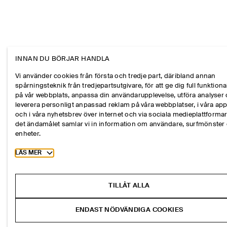
INNAN DU BÖRJAR HANDLA
Vi använder cookies från första och tredje part, däribland annan
spårningsteknik från tredjepartsutgivare, för att ge dig full funktional
på vår webbplats, anpassa din användarupplevelse, utföra analyser
leverera personligt anpassad reklam på våra webbplatser, i våra ap
och i våra nyhetsbrev över internet och via sociala medieplattformar
det ändamålet samlar vi in information om användare, surfmönster
enheter.
Toggle more cookie information
LÄS MER
TILLÅT ALLA
ENDAST NÖDVÄNDIGA COOKIES