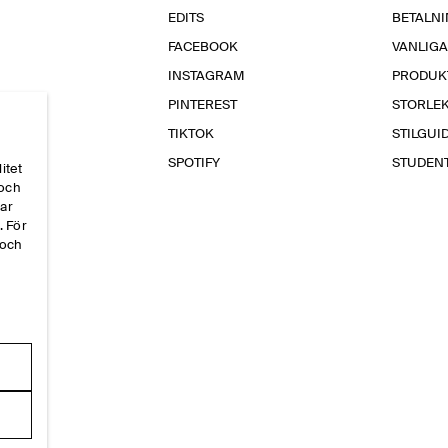
EDITS
BETALN
FACEBOOK
VANLIG
INSTAGRAM
PRODUK
PINTEREST
STORLE
TIKTOK
STILGUI
SPOTIFY
STUDEN
itet
 och
par
. För
 och