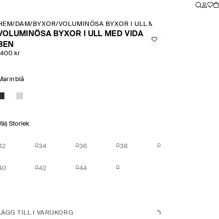
HEM
/
DAM
/
BYXOR
/
VOLUMINÖSA BYXOR I ULL MED VIDA BEN
VOLUMINÖSA BYXOR I ULL MED VIDA
BEN
1400 kr
Marinblå
Välj Storlek
32
34
36
38
40
42
44
LÄGG TILL I VARUKORG