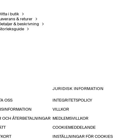
itta i butik
Leverans & returer
Detaljer & beskrivning
Storleksguide
JURIDISK INFORMATION
A OSS
INTEGRITETSPOLICY
NSINFORMATION
VILLKOR
R OCH ÅTERBETALNINGAR
MEDLEMSVILLKOR
ÄTT
COOKIEMEDDELANDE
TKORT
INSTÄLLNINGAR FÖR COOKIES