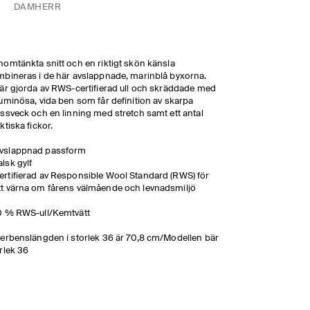
DAM
HERR
omtänkta snitt och en riktigt skön känsla
bineras i de här avslappnade, marinblå byxorna.
är gjorda av RWS-certifierad ull och skräddade med
uminösa, vida ben som får definition av skarpa
ssveck och en linning med stretch samt ett antal
ktiska fickor.
vslappnad passform
alsk gylf
ertifierad av Responsible Wool Standard (RWS) för
tt värna om fårens välmående och levnadsmiljö
0 % RWS-ull/Kemtvätt
erbenslängden i storlek 36 är 70,8 cm/Modellen bär
rlek 36