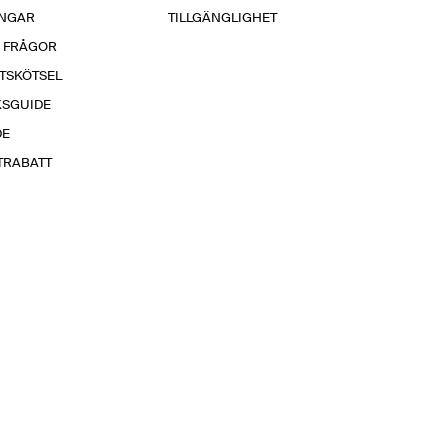
INGAR
TILLGÄNGLIGHET
A FRÅGOR
TSKÖTSEL
KSGUIDE
DE
TRABATT