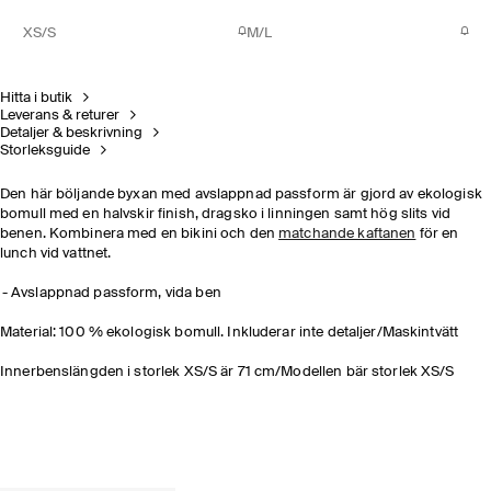
XS/S
M/L
Hitta i butik
Leverans & returer
Detaljer & beskrivning
Storleksguide
Den här böljande byxan med avslappnad passform är gjord av ekologisk
bomull med en halvskir finish, dragsko i linningen samt hög slits vid
benen. Kombinera med en bikini och den
matchande kaftanen
för en
lunch vid vattnet.
Avslappnad passform, vida ben
Material: 100 % ekologisk bomull. Inkluderar inte detaljer/Maskintvätt
Innerbenslängden i storlek XS/S är 71 cm/Modellen bär storlek XS/S