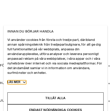
INNAN DU BÖRJAR HANDLA
Vi använder cookies från första och tredje part, däribland
annan spårningsteknik från tredjepartsutgivare, för att ge dig
full funktionalitet på vår webbplats, anpassa din
användarupplevelse, utföra analyser och leverera personligt
anpassad reklam på våra webbplatser, i våra appar och i våra
nyhetsbrev över internet och via sociala medieplattformar. För
FÖRETAGET
det ändamålet samlar vi in information om användare,
surfmönster och enheter.
Toggle more cookie information
LÄS MER
HJÄLP
TILLÅT ALLA
JURIDISK INFORMATION
ENDAST NÖDVÄNDIGA COOKIES