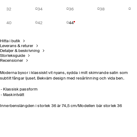
32
34
36
38
40
42
44
Hitta i butik
Leverans & returer
Detaljer & beskrivning
Storleksguide
Recensioner
Moderna byxor i klassiskt vit nyans, sydda i milt skimrande satin som
subtilt fångar ljuset. Bekväm design med resårlinning och vida ben.
Klassisk passform
Maskintvätt
Innerbenslängden i storlek 36 är 74,5 cm/Modellen bär storlek 36