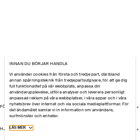
INNAN DU BÖRJAR HANDLA
Vi använder cookies från första och tredje part, däribland
annan spårningsteknik från tredjepartsutgivare, för att ge dig
full funktionalitet på vår webbplats, anpassa din
användarupplevelse, utföra analyser och leverera personligt
anpassad reklam på våra webbplatser, i våra appar och i våra
nyhetsbrev över internet och via sociala medieplattformar. För
FÖRETAGET
det ändamålet samlar vi in information om användare,
surfmönster och enheter.
Toggle more cookie information
LÄS MER
HJÄLP