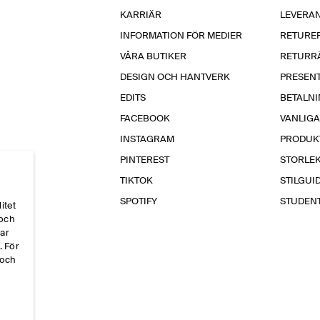
KARRIÄR
LEVERA
INFORMATION FÖR MEDIER
RETURE
VÅRA BUTIKER
RETURR
DESIGN OCH HANTVERK
PRESEN
EDITS
BETALN
FACEBOOK
VANLIG
INSTAGRAM
PRODUK
PINTEREST
STORLE
TIKTOK
STILGUI
SPOTIFY
STUDEN
itet
 och
par
. För
 och