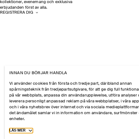
kollektioner, evenemang och exklusiva
erbjudanden först av alla.
REGISTRERA DIG
INNAN DU BÖRJAR HANDLA
Vi använder cookies från första och tredje part, däribland annan
spårningsteknik från tredjepartsutgivare, för att ge dig full funktional
på vår webbplats, anpassa din användarupplevelse, utföra analyser
leverera personligt anpassad reklam på våra webbplatser, i våra ap
och i våra nyhetsbrev över internet och via sociala medieplattformar
det ändamålet samlar vi in information om användare, surfmönster
enheter.
Toggle more cookie information
LÄS MER