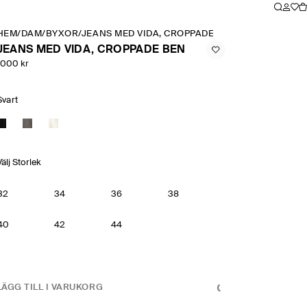
HEM
/
DAM
/
BYXOR
/
JEANS MED VIDA, CROPPADE BEN
JEANS MED VIDA, CROPPADE BEN
1000 kr
Svart
Välj Storlek
32
34
36
38
40
42
44
LÄGG TILL I VARUKORG