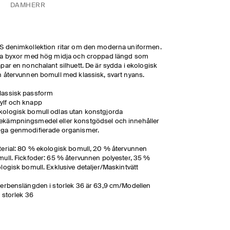
DAM
HERR
 denimkollektion ritar om den moderna uniformen.
da byxor med hög midja och croppad längd som
par en nonchalant silhuett. De är sydda i ekologisk
 återvunnen bomull med klassisk, svart nyans.
lassisk passform
ylf och knapp
kologisk bomull odlas utan konstgjorda
ekämpningsmedel eller konstgödsel och innehåller
nga genmodifierade organismer.
erial: 80 % ekologisk bomull, 20 % återvunnen
ull. Fickfoder: 65 % återvunnen polyester, 35 %
logisk bomull. Exklusive detaljer/Maskintvätt
erbenslängden i storlek 36 är 63,9 cm/Modellen
 storlek 36