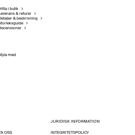
itta i butik
Leverans & returer
Detaljer & beskrivning
Storleksguide
Recensioner
Styla med
JURIDISK INFORMATION
A OSS
INTEGRITETSPOLICY