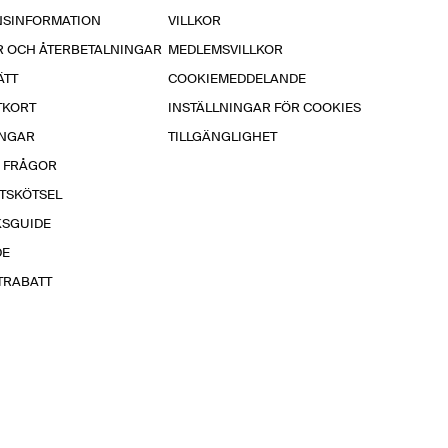
NSINFORMATION
VILLKOR
R OCH ÅTERBETALNINGAR
MEDLEMSVILLKOR
ÄTT
COOKIEMEDDELANDE
TKORT
INSTÄLLNINGAR FÖR COOKIES
INGAR
TILLGÄNGLIGHET
A FRÅGOR
TSKÖTSEL
KSGUIDE
DE
TRABATT