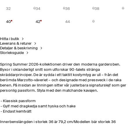
32
34
36
38
40
42
44
Hitta i butik
Leverans & returer
Detaljer & beskrivning
Storleksguide
Spring Summer 2026-kollektionen driver den moderna garderoben.
Byxor i oklanderligt snitt som utforskar 90-talets stränga
skräddarprinciper. De är sydda i ett taktilt kostymtyg av ull – från det
berömda Marzotto-väveriet – och designade med pressveck i de raka
benen. På insidan av linningen sitter vår justerbara signaturslejf som ger
personlig passform. Styla med den matchande kavajen.
Klassisk passform
Gylf med dragkedja samt hyska och hake
Endast kemtvätt
Innerbenslängden i storlek 36 är 79,2 cm/Modellen bär storlek 36