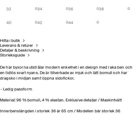
32
34
36
38
40
42
44
Hitta i butik
Leverans & returer
Detaljer & beskrivning
Storleksguide
De här byxorna utstrålar modern enkelhet i en design med raka ben och
en tidlös svart nyans. De är tillverkade av mjuk och lätt bomull och har
dragsko i midjan samt öppna sidofickor.
Ledig passform
Material: 96 % bomull, 4 % elastan. Exklusive detaljer / Maskintvätt
Innerbenslängden i storlek 36 är 65 cm / Modellen bär storlek 36