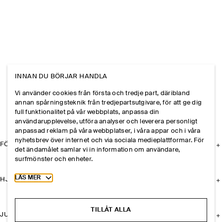
INNAN DU BÖRJAR HANDLA
Vi använder cookies från första och tredje part, däribland
annan spårningsteknik från tredjepartsutgivare, för att ge dig
full funktionalitet på vår webbplats, anpassa din
användarupplevelse, utföra analyser och leverera personligt
anpassad reklam på våra webbplatser, i våra appar och i våra
nyhetsbrev över internet och via sociala medieplattformar. För
FÖRETAGET
det ändamålet samlar vi in information om användare,
surfmönster och enheter.
Toggle more cookie information
LÄS MER
HJÄLP
TILLÅT ALLA
JURIDISK INFORMATION