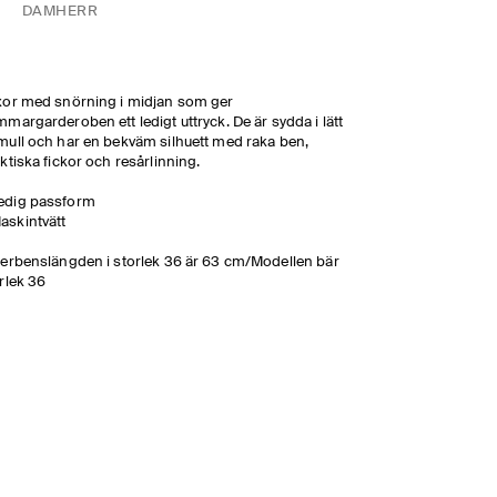
DAM
HERR
or med snörning i midjan som ger
margarderoben ett ledigt uttryck. De är sydda i lätt
ull och har en bekväm silhuett med raka ben,
ktiska fickor och resårlinning.
edig passform
askintvätt
erbenslängden i storlek 36 är 63 cm/Modellen bär
rlek 36