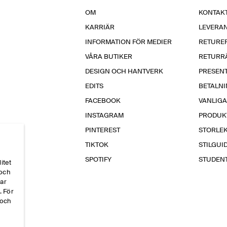
OM
KONTAKT
KARRIÄR
LEVERA
INFORMATION FÖR MEDIER
RETURE
VÅRA BUTIKER
RETURR
DESIGN OCH HANTVERK
PRESEN
EDITS
BETALN
FACEBOOK
VANLIG
INSTAGRAM
PRODUK
PINTEREST
STORLE
TIKTOK
STILGUI
SPOTIFY
STUDEN
itet
 och
par
. För
 och