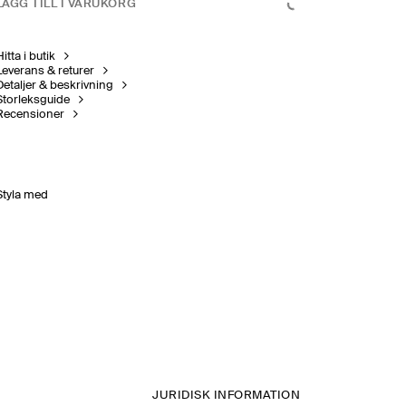
LÄGG TILL I VARUKORG
itta i butik
Leverans & returer
Detaljer & beskrivning
Storleksguide
Recensioner
Styla med
JURIDISK INFORMATION