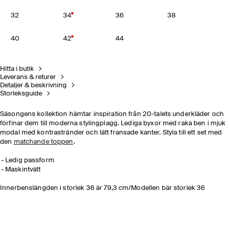
32
34
36
38
40
42
44
Hitta i butik
Leverans & returer
Detaljer & beskrivning
Storleksguide
Säsongens kollektion hämtar inspiration från 20-talets underkläder och
förfinar dem till moderna stylingplagg. Lediga byxor med raka ben i mjuk
modal med kontrastränder och lätt fransade kanter. Styla till ett set med
den
matchande toppen
.
Ledig passform
Maskintvätt
Innerbenslängden i storlek 36 är 79,3 cm/Modellen bär storlek 36