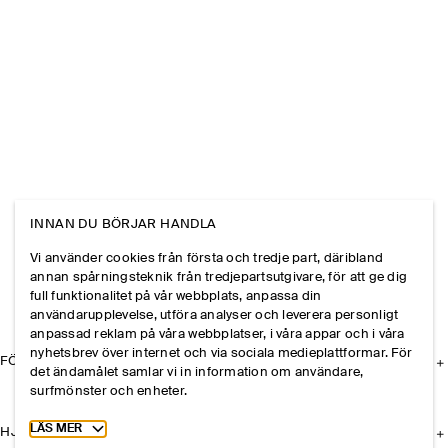
INNAN DU BÖRJAR HANDLA
Vi använder cookies från första och tredje part, däribland
annan spårningsteknik från tredjepartsutgivare, för att ge dig
full funktionalitet på vår webbplats, anpassa din
användarupplevelse, utföra analyser och leverera personligt
anpassad reklam på våra webbplatser, i våra appar och i våra
nyhetsbrev över internet och via sociala medieplattformar. För
FÖRETAGET
det ändamålet samlar vi in information om användare,
surfmönster och enheter.
Toggle more cookie information
LÄS MER
HJÄLP