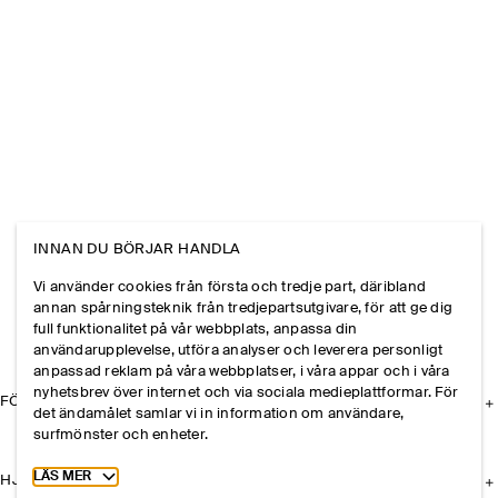
INNAN DU BÖRJAR HANDLA
Vi använder cookies från första och tredje part, däribland
annan spårningsteknik från tredjepartsutgivare, för att ge dig
full funktionalitet på vår webbplats, anpassa din
användarupplevelse, utföra analyser och leverera personligt
anpassad reklam på våra webbplatser, i våra appar och i våra
nyhetsbrev över internet och via sociala medieplattformar. För
FÖRETAGET
det ändamålet samlar vi in information om användare,
surfmönster och enheter.
Toggle more cookie information
LÄS MER
HJÄLP