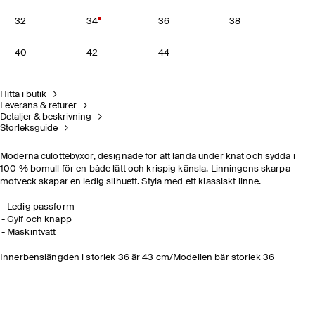
32
34
36
38
40
42
44
Hitta i butik
Leverans & returer
Detaljer & beskrivning
Storleksguide
Moderna culottebyxor, designade för att landa under knät och sydda i
100 % bomull för en både lätt och krispig känsla. Linningens skarpa
motveck skapar en ledig silhuett. Styla med ett klassiskt linne.
Ledig passform
Gylf och knapp
Maskintvätt
Innerbenslängden i storlek 36 är 43 cm/Modellen bär storlek 36