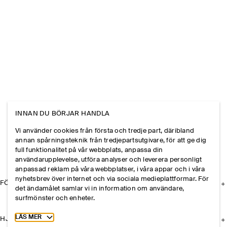
INNAN DU BÖRJAR HANDLA
Vi använder cookies från första och tredje part, däribland
annan spårningsteknik från tredjepartsutgivare, för att ge dig
full funktionalitet på vår webbplats, anpassa din
användarupplevelse, utföra analyser och leverera personligt
anpassad reklam på våra webbplatser, i våra appar och i våra
nyhetsbrev över internet och via sociala medieplattformar. För
FÖRETAGET
det ändamålet samlar vi in information om användare,
surfmönster och enheter.
Toggle more cookie information
LÄS MER
HJÄLP