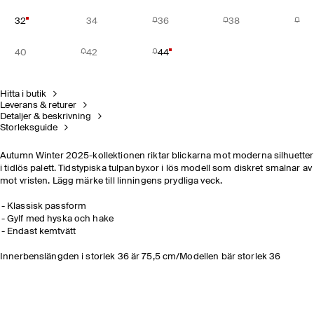
32
34
36
38
40
42
44
Hitta i butik
Leverans & returer
Detaljer & beskrivning
Storleksguide
Autumn Winter 2025-kollektionen riktar blickarna mot moderna silhuetter
i tidlös palett. Tidstypiska tulpanbyxor i lös modell som diskret smalnar av
mot vristen. Lägg märke till linningens prydliga veck.
Klassisk passform
Gylf med hyska och hake
Endast kemtvätt
Innerbenslängden i storlek 36 är 75,5 cm/Modellen bär storlek 36