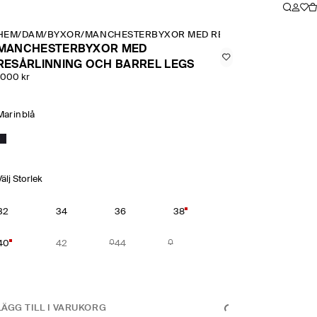
HEM
/
DAM
/
BYXOR
/
MANCHESTERBYXOR MED RESÅRLINNING OCH B
MANCHESTERBYXOR MED
RESÅRLINNING OCH BARREL LEGS
1000 kr
Marinblå
Välj Storlek
32
34
36
38
40
42
44
LÄGG TILL I VARUKORG