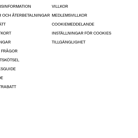
NSINFORMATION
VILLKOR
R OCH ÅTERBETALNINGAR
MEDLEMSVILLKOR
ÄTT
COOKIEMEDDELANDE
TKORT
INSTÄLLNINGAR FÖR COOKIES
INGAR
TILLGÄNGLIGHET
A FRÅGOR
TSKÖTSEL
KSGUIDE
DE
TRABATT