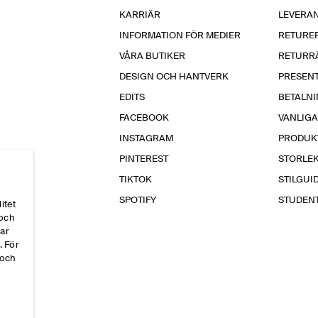
KARRIÄR
LEVERA
INFORMATION FÖR MEDIER
RETURE
VÅRA BUTIKER
RETURR
DESIGN OCH HANTVERK
PRESEN
EDITS
BETALN
FACEBOOK
VANLIG
INSTAGRAM
PRODUK
PINTEREST
STORLE
TIKTOK
STILGUI
SPOTIFY
STUDEN
itet
 och
par
. För
 och