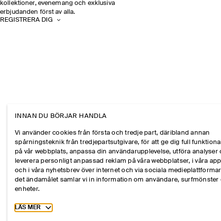
kollektioner, evenemang och exklusiva
erbjudanden först av alla.
REGISTRERA DIG
INNAN DU BÖRJAR HANDLA
Vi använder cookies från första och tredje part, däribland annan
spårningsteknik från tredjepartsutgivare, för att ge dig full funktional
på vår webbplats, anpassa din användarupplevelse, utföra analyser
leverera personligt anpassad reklam på våra webbplatser, i våra ap
och i våra nyhetsbrev över internet och via sociala medieplattformar
det ändamålet samlar vi in information om användare, surfmönster
enheter.
Toggle more cookie information
LÄS MER