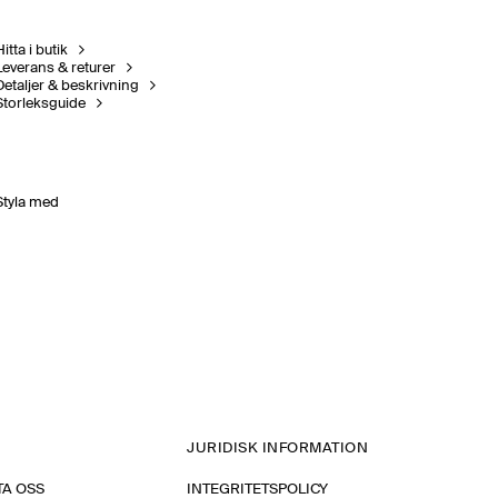
itta i butik
Leverans & returer
Detaljer & beskrivning
Storleksguide
Styla med
JURIDISK INFORMATION
A OSS
INTEGRITETSPOLICY