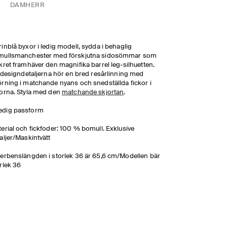
DAM
HERR
inblå byxor i ledig modell, sydda i behaglig
mullsmanchester med förskjutna sidosömmar som
kret framhäver den magnifika barrel leg-silhuetten.
l designdetaljerna hör en bred resårlinning med
rning i matchande nyans och snedställda fickor i
orna. Styla med den
matchande skjortan
.
edig passform
erial och fickfoder: 100 % bomull. Exklusive
aljer/Maskintvätt
erbenslängden i storlek 36 är 65,6 cm/Modellen bär
rlek 36