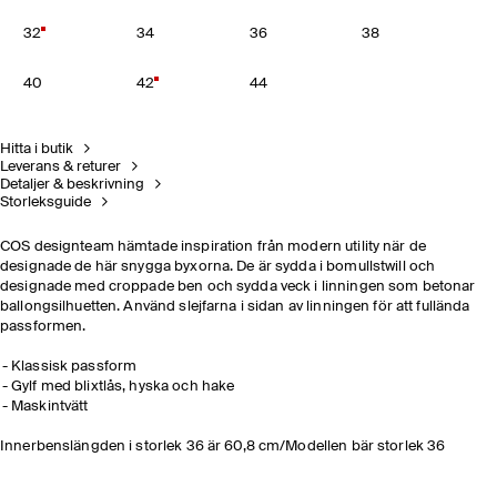
32
34
36
38
40
42
44
Hitta i butik
Leverans & returer
Detaljer & beskrivning
Storleksguide
COS designteam hämtade inspiration från modern utility när de
designade de här snygga byxorna. De är sydda i bomullstwill och
designade med croppade ben och sydda veck i linningen som betonar
ballongsilhuetten. Använd slejfarna i sidan av linningen för att fullända
passformen.
Klassisk passform
Gylf med blixtlås, hyska och hake
Maskintvätt
Innerbenslängden i storlek 36 är 60,8 cm/Modellen bär storlek 36