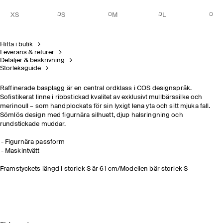
XS
S
M
L
Hitta i butik
Leverans & returer
Detaljer & beskrivning
Storleksguide
Raffinerade basplagg är en central ordklass i COS designspråk.
Sofistikerat linne i ribbstickad kvalitet av exklusivt mullbärssilke och
merinoull – som handplockats för sin lyxigt lena yta och sitt mjuka fall.
Sömlös design med figurnära silhuett, djup halsringning och
rundstickade muddar.
Figurnära passform
Maskintvätt
Framstyckets längd i storlek S är 61 cm/Modellen bär storlek S