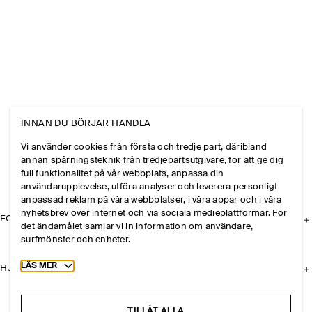
INNAN DU BÖRJAR HANDLA
Vi använder cookies från första och tredje part, däribland
annan spårningsteknik från tredjepartsutgivare, för att ge dig
full funktionalitet på vår webbplats, anpassa din
användarupplevelse, utföra analyser och leverera personligt
anpassad reklam på våra webbplatser, i våra appar och i våra
nyhetsbrev över internet och via sociala medieplattformar. För
FÖRETAGET
det ändamålet samlar vi in information om användare,
surfmönster och enheter.
Toggle more cookie information
LÄS MER
HJÄLP
TILLÅT ALLA