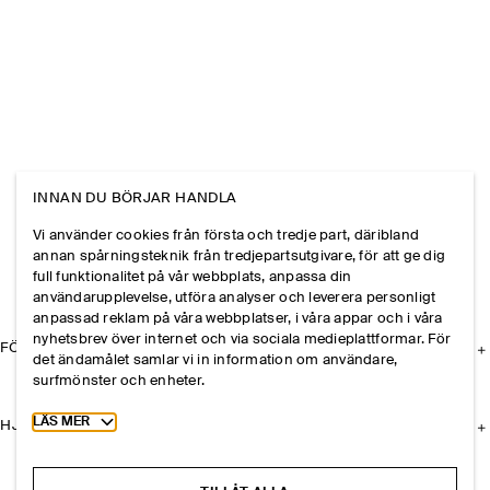
INNAN DU BÖRJAR HANDLA
Vi använder cookies från första och tredje part, däribland
annan spårningsteknik från tredjepartsutgivare, för att ge dig
full funktionalitet på vår webbplats, anpassa din
användarupplevelse, utföra analyser och leverera personligt
anpassad reklam på våra webbplatser, i våra appar och i våra
nyhetsbrev över internet och via sociala medieplattformar. För
FÖRETAGET
det ändamålet samlar vi in information om användare,
surfmönster och enheter.
Toggle more cookie information
LÄS MER
HJÄLP