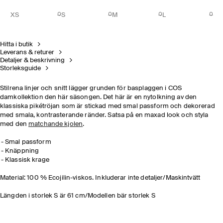
XS
S
M
L
Hitta i butik
Leverans & returer
Detaljer & beskrivning
Storleksguide
Stilrena linjer och snitt lägger grunden för basplaggen i COS
damkollektion den här säsongen. Det här är en nytolkning av den
klassiska pikétröjan som är stickad med smal passform och dekorerad
med smala, kontrasterande ränder. Satsa på en maxad look och styla
med den
matchande kjolen
.
Smal passform
Knäppning
Klassisk krage
Material: 100 % Ecojilin-viskos. Inkluderar inte detaljer/Maskintvätt
Längden i storlek S är 61 cm/Modellen bär storlek S