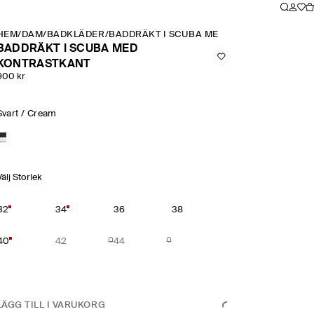
HEM
/
DAM
/
BADKLÄDER
/
BADDRÄKT I SCUBA MED KONTRASTKANT
BADDRÄKT I SCUBA MED
KONTRASTKANT
900 kr
Svart / Cream
Välj Storlek
32
34
36
38
40
42
44
LÄGG TILL I VARUKORG