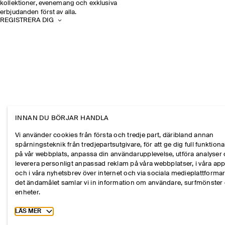
kollektioner, evenemang och exklusiva
erbjudanden först av alla.
REGISTRERA DIG
INNAN DU BÖRJAR HANDLA
Vi använder cookies från första och tredje part, däribland annan
spårningsteknik från tredjepartsutgivare, för att ge dig full funktional
på vår webbplats, anpassa din användarupplevelse, utföra analyser
leverera personligt anpassad reklam på våra webbplatser, i våra ap
och i våra nyhetsbrev över internet och via sociala medieplattformar
det ändamålet samlar vi in information om användare, surfmönster
enheter.
Toggle more cookie information
LÄS MER