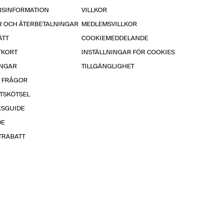
NSINFORMATION
VILLKOR
R OCH ÅTERBETALNINGAR
MEDLEMSVILLKOR
ÄTT
COOKIEMEDDELANDE
TKORT
INSTÄLLNINGAR FÖR COOKIES
INGAR
TILLGÄNGLIGHET
A FRÅGOR
TSKÖTSEL
KSGUIDE
DE
TRABATT