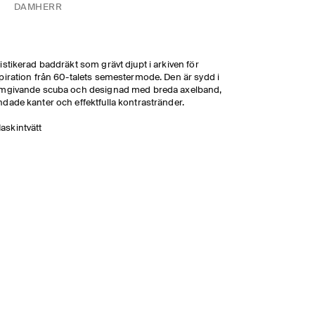
DAM
HERR
istikerad baddräkt som grävt djupt i arkiven för
piration från 60-talets semestermode. Den är sydd i
rmgivande scuba och designad med breda axelband,
dade kanter och effektfulla kontrastränder.
askintvätt