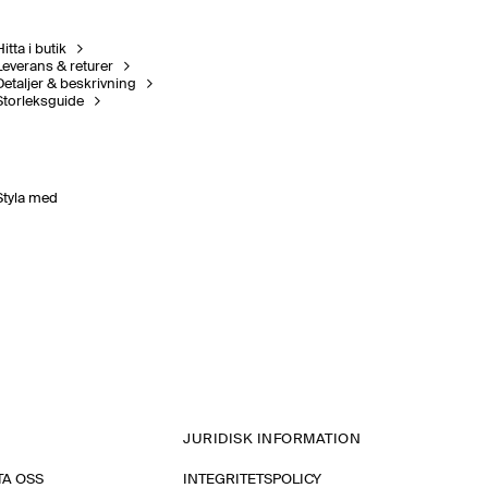
itta i butik
Leverans & returer
Detaljer & beskrivning
Storleksguide
Styla med
JURIDISK INFORMATION
A OSS
INTEGRITETSPOLICY