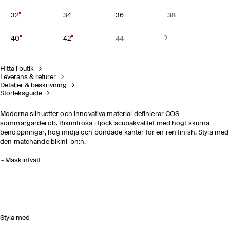
32
34
36
38
40
42
44
Hitta i butik
Leverans & returer
Detaljer & beskrivning
Storleksguide
Moderna silhuetter och innovativa material definierar COS
sommargarderob. Bikinitrosa i tjock scubakvalitet med högt skurna
benöppningar, hög midja och bondade kanter för en ren finish. Styla med
den matchande bikini-bh:n.
Maskintvätt
Styla med