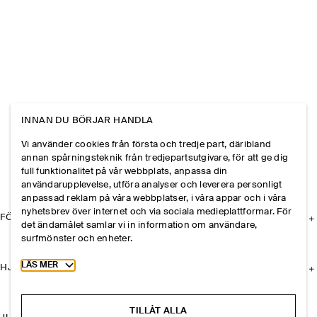
INNAN DU BÖRJAR HANDLA
Vi använder cookies från första och tredje part, däribland
annan spårningsteknik från tredjepartsutgivare, för att ge dig
full funktionalitet på vår webbplats, anpassa din
användarupplevelse, utföra analyser och leverera personligt
anpassad reklam på våra webbplatser, i våra appar och i våra
nyhetsbrev över internet och via sociala medieplattformar. För
FÖRETAGET
det ändamålet samlar vi in information om användare,
surfmönster och enheter.
Toggle more cookie information
LÄS MER
HJÄLP
TILLÅT ALLA