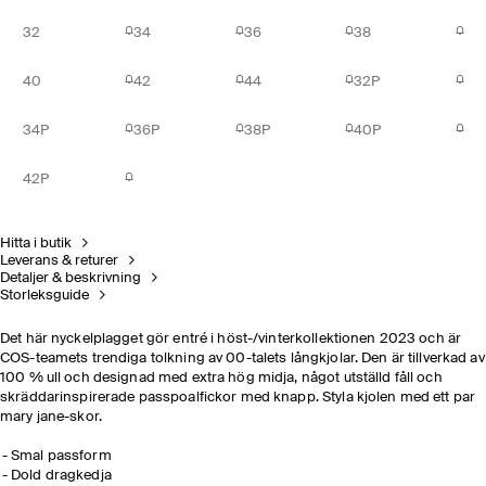
32
34
36
38
40
42
44
32P
34P
36P
38P
40P
42P
Hitta i butik
Leverans & returer
Detaljer & beskrivning
Storleksguide
Det här nyckelplagget gör entré i höst-/vinterkollektionen 2023 och är
COS-teamets trendiga tolkning av 00-talets långkjolar. Den är tillverkad av
100 % ull och designad med extra hög midja, något utställd fåll och
skräddarinspirerade passpoalfickor med knapp. Styla kjolen med ett par
mary jane-skor.
Smal passform
Dold dragkedja