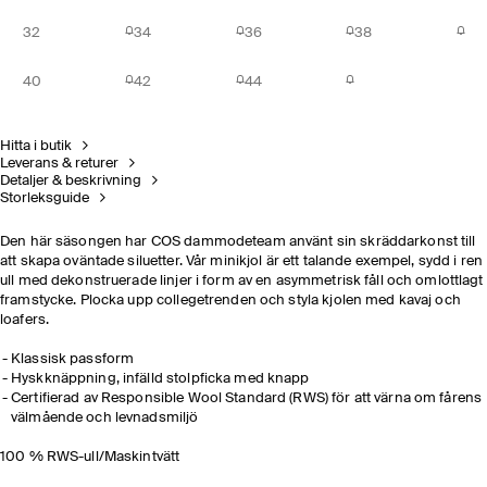
32
34
36
38
40
42
44
Hitta i butik
Leverans & returer
Detaljer & beskrivning
Storleksguide
Den här säsongen har COS dammodeteam använt sin skräddarkonst till
att skapa oväntade siluetter. Vår minikjol är ett talande exempel, sydd i ren
ull med dekonstruerade linjer i form av en asymmetrisk fåll och omlottlagt
framstycke. Plocka upp collegetrenden och styla kjolen med kavaj och
loafers.
Klassisk passform
Hyskknäppning, infälld stolpficka med knapp
Certifierad av Responsible Wool Standard (RWS) för att värna om fårens
välmående och levnadsmiljö
100 % RWS-ull/Maskintvätt