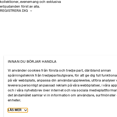
kollektioner, evenemang och exklusiva
erbjudanden först av alla.
REGISTRERA DIG
INNAN DU BÖRJAR HANDLA
Vi använder cookies från första och tredje part, däribland annan
spårningsteknik från tredjepartsutgivare, för att ge dig full funktional
på vår webbplats, anpassa din användarupplevelse, utföra analyser
leverera personligt anpassad reklam på våra webbplatser, i våra ap
och i våra nyhetsbrev över internet och via sociala medieplattformar
det ändamålet samlar vi in information om användare, surfmönster
enheter.
Toggle more cookie information
LÄS MER