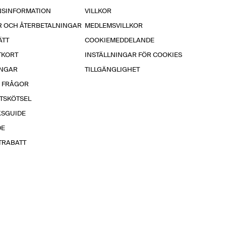
NSINFORMATION
VILLKOR
R OCH ÅTERBETALNINGAR
MEDLEMSVILLKOR
ÄTT
COOKIEMEDDELANDE
TKORT
INSTÄLLNINGAR FÖR COOKIES
INGAR
TILLGÄNGLIGHET
A FRÅGOR
TSKÖTSEL
KSGUIDE
DE
TRABATT