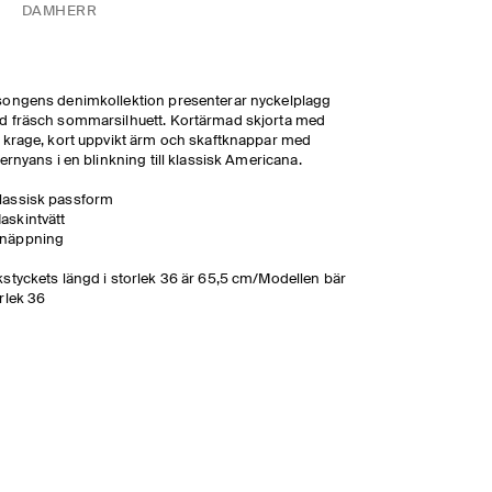
DAM
HERR
ongens denimkollektion presenterar nyckelplagg
 fräsch sommarsilhuett. Kortärmad skjorta med
 krage, kort uppvikt ärm och skaftknappar med
vernyans i en blinkning till klassisk Americana.
lassisk passform
askintvätt
näppning
styckets längd i storlek 36 är 65,5 cm/Modellen bär
rlek 36