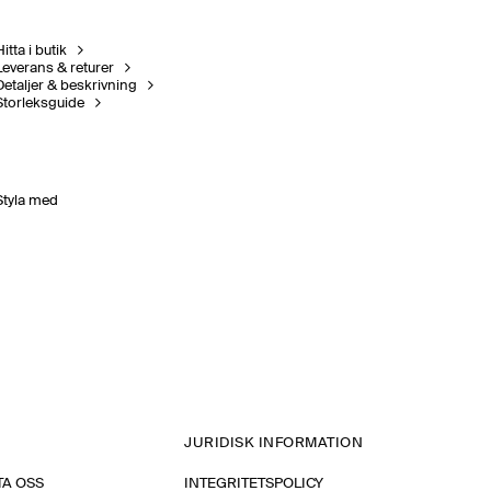
itta i butik
Leverans & returer
Detaljer & beskrivning
Storleksguide
Styla med
JURIDISK INFORMATION
A OSS
INTEGRITETSPOLICY