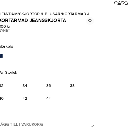
HEM
/
DAM
/
SKJORTOR & BLUSAR
/
KORTÄRMAD JEANSSKJORTA
KORTÄRMAD JEANSSKJORTA
800 kr
NYHET
Mörkblå
Välj Storlek
32
34
36
38
40
42
44
LÄGG TILL I VARUKORG