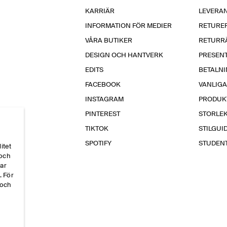
KARRIÄR
LEVERA
INFORMATION FÖR MEDIER
RETURE
VÅRA BUTIKER
RETURR
DESIGN OCH HANTVERK
PRESEN
EDITS
BETALN
FACEBOOK
VANLIG
INSTAGRAM
PRODUK
PINTEREST
STORLE
TIKTOK
STILGUI
SPOTIFY
STUDEN
itet
 och
par
. För
 och