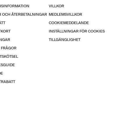
NSINFORMATION
VILLKOR
R OCH ÅTERBETALNINGAR
MEDLEMSVILLKOR
ÄTT
COOKIEMEDDELANDE
TKORT
INSTÄLLNINGAR FÖR COOKIES
INGAR
TILLGÄNGLIGHET
A FRÅGOR
TSKÖTSEL
KSGUIDE
DE
TRABATT