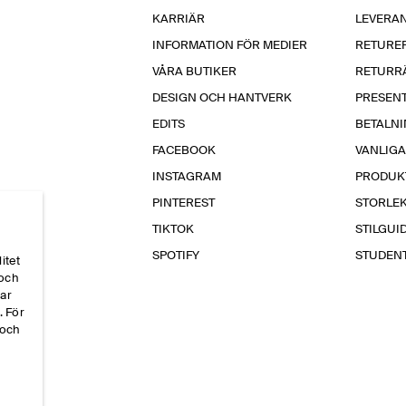
KARRIÄR
LEVERA
INFORMATION FÖR MEDIER
RETURE
VÅRA BUTIKER
RETURR
DESIGN OCH HANTVERK
PRESEN
EDITS
BETALN
FACEBOOK
VANLIG
INSTAGRAM
PRODUK
PINTEREST
STORLE
TIKTOK
STILGUI
SPOTIFY
STUDEN
itet
 och
par
. För
 och