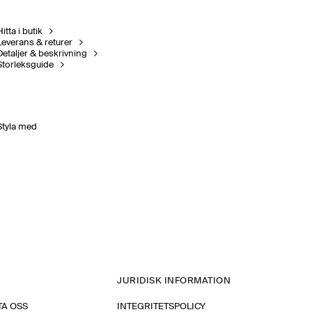
itta i butik
Leverans & returer
Detaljer & beskrivning
Storleksguide
Styla med
JURIDISK INFORMATION
A OSS
INTEGRITETSPOLICY