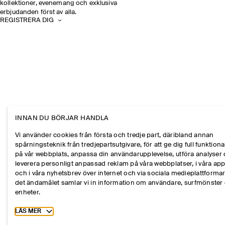
kollektioner, evenemang och exklusiva
erbjudanden först av alla.
REGISTRERA DIG
INNAN DU BÖRJAR HANDLA
Vi använder cookies från första och tredje part, däribland annan
spårningsteknik från tredjepartsutgivare, för att ge dig full funktional
på vår webbplats, anpassa din användarupplevelse, utföra analyser
leverera personligt anpassad reklam på våra webbplatser, i våra ap
och i våra nyhetsbrev över internet och via sociala medieplattformar
det ändamålet samlar vi in information om användare, surfmönster
enheter.
Toggle more cookie information
LÄS MER