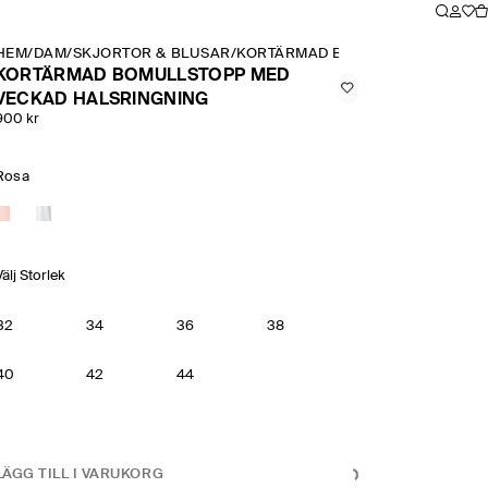
HEM
/
DAM
/
SKJORTOR & BLUSAR
/
KORTÄRMAD BOMULLSTOPP MED 
KORTÄRMAD BOMULLSTOPP MED
VECKAD HALSRINGNING
900 kr
Rosa
Välj Storlek
32
34
36
38
40
42
44
LÄGG TILL I VARUKORG