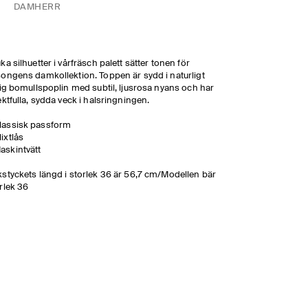
DAM
HERR
ka silhuetter i vårfräsch palett sätter tonen för
ongens damkollektion. Toppen är sydd i naturligt
tig bomullspoplin med subtil, ljusrosa nyans och har
ektfulla, sydda veck i halsringningen.
lassisk passform
lixtlås
askintvätt
styckets längd i storlek 36 är 56,7 cm/Modellen bär
rlek 36