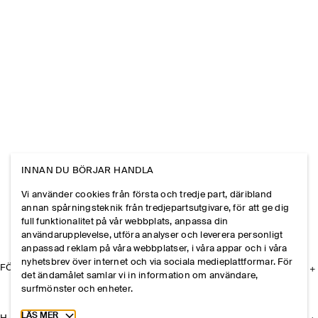
INNAN DU BÖRJAR HANDLA
Vi använder cookies från första och tredje part, däribland
annan spårningsteknik från tredjepartsutgivare, för att ge dig
full funktionalitet på vår webbplats, anpassa din
användarupplevelse, utföra analyser och leverera personligt
anpassad reklam på våra webbplatser, i våra appar och i våra
nyhetsbrev över internet och via sociala medieplattformar. För
FÖRETAGET
det ändamålet samlar vi in information om användare,
surfmönster och enheter.
Toggle more cookie information
LÄS MER