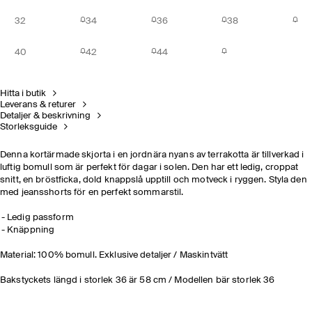
32
34
36
38
40
42
44
Hitta i butik
Leverans & returer
Detaljer & beskrivning
Storleksguide
Denna kortärmade skjorta i en jordnära nyans av terrakotta är tillverkad i
luftig bomull som är perfekt för dagar i solen. Den har ett ledig, croppat
snitt, en bröstficka, dold knappslå upptill och motveck i ryggen. Styla den
med jeansshorts för en perfekt sommarstil.
Ledig passform
Knäppning
Material: 100% bomull. Exklusive detaljer / Maskintvätt
Bakstyckets längd i storlek 36 är 58 cm / Modellen bär storlek 36