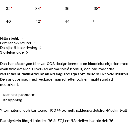
32
34
36
38
40
42
44
Hitta i butik
Leverans & returer
Detaljer & beskrivning
Storleksguide
Den här säsongen förnyar COS designteamet den klassiska skjortan med
oväntade detaljer. Tillverkad av marinblå bomull, den här moderna
varianten är definierad av en vid seglarkrage som faller mjukt över axlarna.
Den är utformad med veckade manschetter och en mjukt rundad
nederkant.
Klassisk passform
Knäppning
Yttermaterial och kantband: 100 % bomull. Exklusive detaljer/Maskintvätt
Bakstyckets längd i storlek 36 är 70,1 cm/Modellen bär storlek 36