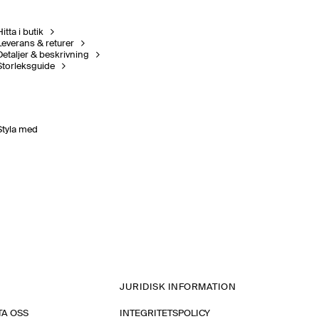
itta i butik
Leverans & returer
Detaljer & beskrivning
Storleksguide
Styla med
JURIDISK INFORMATION
A OSS
INTEGRITETSPOLICY