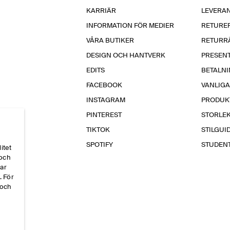
KARRIÄR
LEVERA
INFORMATION FÖR MEDIER
RETURE
VÅRA BUTIKER
RETURR
DESIGN OCH HANTVERK
PRESEN
EDITS
BETALN
FACEBOOK
VANLIG
INSTAGRAM
PRODUK
PINTEREST
STORLE
TIKTOK
STILGUI
SPOTIFY
STUDEN
itet
 och
par
. För
 och