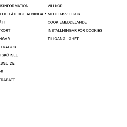
NSINFORMATION
VILLKOR
R OCH ÅTERBETALNINGAR
MEDLEMSVILLKOR
ÄTT
COOKIEMEDDELANDE
TKORT
INSTÄLLNINGAR FÖR COOKIES
INGAR
TILLGÄNGLIGHET
A FRÅGOR
TSKÖTSEL
KSGUIDE
DE
TRABATT