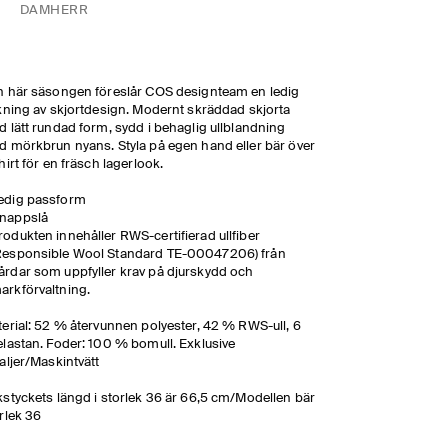
DAM
HERR
 här säsongen föreslår COS designteam en ledig
kning av skjortdesign. Modernt skräddad skjorta
 lätt rundad form, sydd i behaglig ullblandning
 mörkbrun nyans. Styla på egen hand eller bär över
hirt för en fräsch lagerlook.
edig passform
nappslå
rodukten innehåller RWS-certifierad ullfiber
Responsible Wool Standard TE-00047206) från
årdar som uppfyller krav på djurskydd och
arkförvaltning.
erial: 52 % återvunnen polyester, 42 % RWS-ull, 6
lastan. Foder: 100 % bomull. Exklusive
aljer/Maskintvätt
styckets längd i storlek 36 är 66,5 cm/Modellen bär
rlek 36