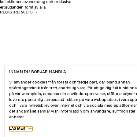
kollektioner, evenemang och exklusiva
erbjudanden först av alla.
REGISTRERA DIG
INNAN DU BÖRJAR HANDLA
Vi använder cookies från första och tredje part, däribland annan
spårningsteknik från tredjepartsutgivare, för att ge dig full funktional
på vår webbplats, anpassa din användarupplevelse, utföra analyser
leverera personligt anpassad reklam på våra webbplatser, i våra ap
och i våra nyhetsbrev över internet och via sociala medieplattformar
det ändamålet samlar vi in information om användare, surfmönster
enheter.
Toggle more cookie information
LÄS MER