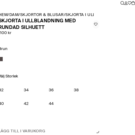
HEM
/
DAM
/
SKJORTOR & BLUSAR
/
SKJORTA I ULLBLANDNING MED R
SKJORTA I ULLBLANDNING MED
RUNDAD SILHUETT
1100 kr
Brun
Välj Storlek
32
34
36
38
40
42
44
LÄGG TILL I VARUKORG