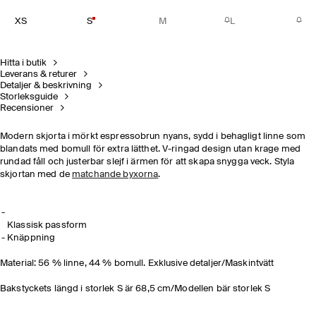
XS
S
M
L
Hitta i butik
Leverans & returer
Detaljer & beskrivning
Storleksguide
Recensioner
Modern skjorta i mörkt espressobrun nyans, sydd i behagligt linne som
blandats med bomull för extra lätthet. V-ringad design utan krage med
rundad fåll och justerbar slejf i ärmen för att skapa snygga veck. Styla
skjortan med de
matchande byxorna
.
Klassisk passform
Knäppning
Material: 56 % linne, 44 % bomull. Exklusive detaljer/Maskintvätt
Bakstyckets längd i storlek S är 68,5 cm/Modellen bär storlek S