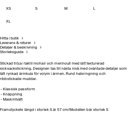
XS
S
M
L
XL
Hitta i butik
Leverans & returer
Detaljer & beskrivning
Storleksguide
Stickad tröja i taktil mohair och merinoull med lätt texturerad
sicksackstickning. Designen tas till nästa nivå med oväntade detaljer som
lätt rynkad ärmkula för volym i ärmen. Rund halsringning och
ribbstickade muddar.
Klassisk passform
Knäppning
Maskintvätt
Framstyckets längd i storlek S är 57 cm/Modellen bär storlek S