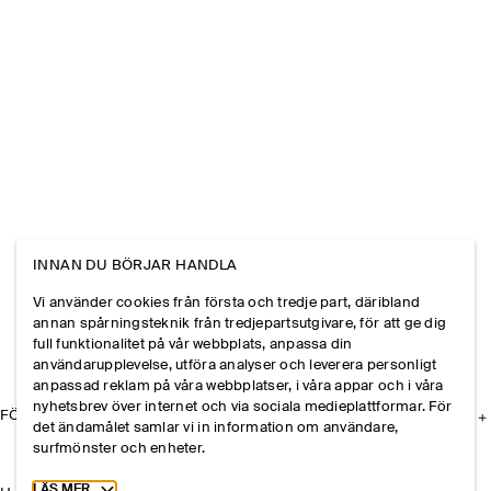
INNAN DU BÖRJAR HANDLA
Vi använder cookies från första och tredje part, däribland
annan spårningsteknik från tredjepartsutgivare, för att ge dig
full funktionalitet på vår webbplats, anpassa din
användarupplevelse, utföra analyser och leverera personligt
anpassad reklam på våra webbplatser, i våra appar och i våra
nyhetsbrev över internet och via sociala medieplattformar. För
FÖRETAGET
det ändamålet samlar vi in information om användare,
surfmönster och enheter.
Toggle more cookie information
LÄS MER