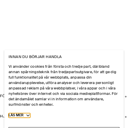
INNAN DU BÖRJAR HANDLA
Vi använder cookies från första och tredje part, däribland
annan spårningsteknik från tredjepartsutgivare, för att ge dig
full funktionalitet på vår webbplats, anpassa din
användarupplevelse, utföra analyser och leverera personligt
anpassad reklam på våra webbplatser, i våra appar och i våra
nyhetsbrev över internet och via sociala medieplattformar. För
FÖRETAGET
det ändamålet samlar vi in information om användare,
surfmönster och enheter.
Toggle more cookie information
LÄS MER
HJÄLP