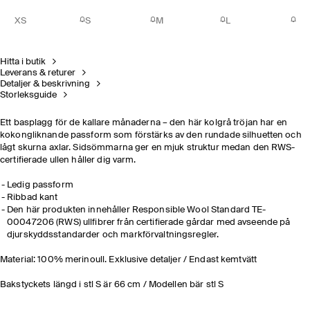
XS
S
M
L
Hitta i butik
Leverans & returer
Detaljer & beskrivning
Storleksguide
Ett basplagg för de kallare månaderna – den här kolgrå tröjan har en
kokongliknande passform som förstärks av den rundade silhuetten och
lågt skurna axlar. Sidsömmarna ger en mjuk struktur medan den RWS-
certifierade ullen håller dig varm.
Ledig passform
Ribbad kant
Den här produkten innehåller Responsible Wool Standard TE-
00047206 (RWS) ullfibrer från certifierade gårdar med avseende på
djurskyddsstandarder och markförvaltningsregler.
Material: 100% merinoull. Exklusive detaljer / Endast kemtvätt
Bakstyckets längd i stl S är 66 cm / Modellen bär stl S