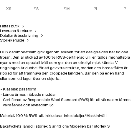
XS
S
M
L
Hitta i butik
Leverans & returer
Detaljer & beskrivning
Storleksguide
COS dammodeteam gick igenom arkiven för att designa den här tidlösa
tröjan. Den är stickad av 100 % RWS-certifierad ull i en tidlös midnattsblå
nyans med en speciell tvätt som ger den en otroligt mjuk känsla. V-
ringningen är dubbel för att ge extra struktur, medan den breda fållen är
ribbad för att framhäva den croppade längden. Bär den på egen hand
eller som ett lager över en skjorta.
Klassisk passform
Långa ärmar, ribbade muddar
Certifierad av Responsible Wool Standard (RWS) för att värna om fårens
välmående och levnadsmiljö
Material: 100 % RWS-ull. Inkluderar inte detaljer/Maskintvätt
Bakstyckets längd i storlek S är 43 cm/Modellen bär storlek S