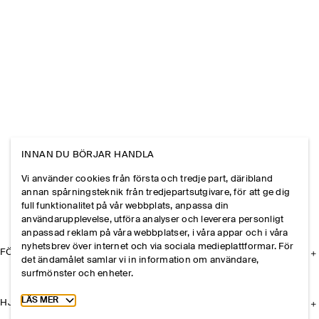
INNAN DU BÖRJAR HANDLA
Vi använder cookies från första och tredje part, däribland
annan spårningsteknik från tredjepartsutgivare, för att ge dig
full funktionalitet på vår webbplats, anpassa din
användarupplevelse, utföra analyser och leverera personligt
anpassad reklam på våra webbplatser, i våra appar och i våra
nyhetsbrev över internet och via sociala medieplattformar. För
FÖRETAGET
det ändamålet samlar vi in information om användare,
surfmönster och enheter.
Toggle more cookie information
LÄS MER
HJÄLP