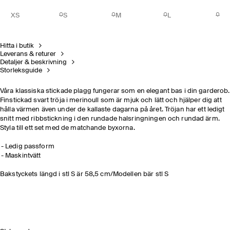
XS
S
M
L
Hitta i butik
Leverans & returer
Detaljer & beskrivning
Storleksguide
Våra klassiska stickade plagg fungerar som en elegant bas i din garderob.
Finstickad svart tröja i merinoull som är mjuk och lätt och hjälper dig att
hålla värmen även under de kallaste dagarna på året. Tröjan har ett ledigt
snitt med ribbstickning i den rundade halsringningen och rundad ärm.
Styla till ett set med de matchande byxorna.
Ledig passform
Maskintvätt
Bakstyckets längd i stl S är 58,5 cm/Modellen bär stl S