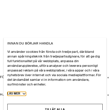
INNAN DU BÖRJAR HANDLA
Vi använder cookies från första och tredje part, däribland
annan spårningsteknik från tredjepartsutgivare, för att ge dig
full funktionalitet på vår webbplats, anpassa din
användarupplevelse, utföra analyser och leverera personligt
anpassad reklam på våra webbplatser, i våra appar och i våra
nyhetsbrev över internet och via sociala medieplattformar. För
FÖRETAGET
det ändamålet samlar vi in information om användare,
surfmönster och enheter.
Toggle more cookie information
LÄS MER
HJÄLP
TILLÅT ALLA