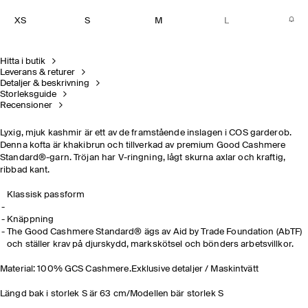
XS
S
M
L
Hitta i butik
Leverans & returer
Detaljer & beskrivning
Storleksguide
Recensioner
Lyxig, mjuk kashmir är ett av de framstående inslagen i COS garderob.
Denna kofta är khakibrun och tillverkad av premium Good Cashmere
Standard®-garn. Tröjan har V-ringning, lågt skurna axlar och kraftig,
ribbad kant.
Klassisk passform
Knäppning
The Good Cashmere Standard® ägs av Aid by Trade Foundation (AbTF)
och ställer krav på djurskydd, markskötsel och bönders arbetsvillkor.
Material: 100% GCS Cashmere.Exklusive detaljer / Maskintvätt
Längd bak i storlek S är 63 cm/Modellen bär storlek S