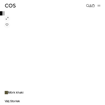
Mörk khaki
Välj Storlek