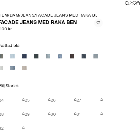
HEM
/
DAM
/
JEANS
/
FACADE JEANS MED RAKA BEN
FACADE JEANS MED RAKA BEN
1100 kr
Tvättad blå
Välj Storlek
24
25
26
27
28
29
30
31
32