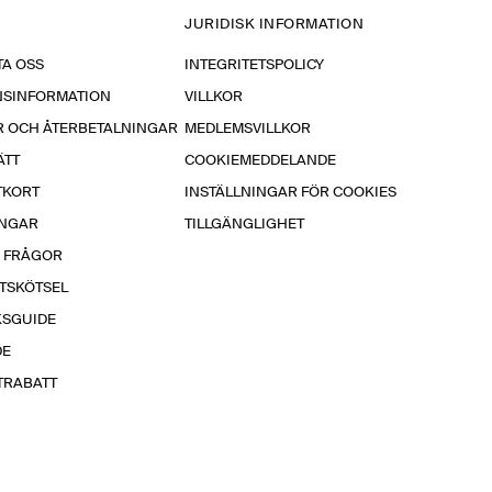
JURIDISK INFORMATION
A OSS
INTEGRITETSPOLICY
NSINFORMATION
VILLKOR
R OCH ÅTERBETALNINGAR
MEDLEMSVILLKOR
ÄTT
COOKIEMEDDELANDE
TKORT
INSTÄLLNINGAR FÖR COOKIES
INGAR
TILLGÄNGLIGHET
A FRÅGOR
TSKÖTSEL
KSGUIDE
DE
TRABATT