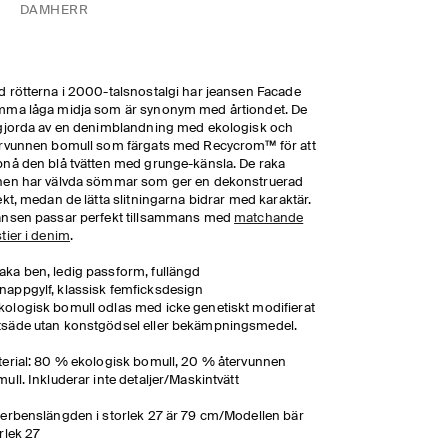
DAM
HERR
 rötterna i 2000-talsnostalgi har jeansen Facade
mma låga midja som är synonym med årtiondet. De
gjorda av en denimblandning med ekologisk och
rvunnen bomull som färgats med Recycrom™ för att
nå den blå tvätten med grunge-känsla. De raka
nen har välvda sömmar som ger en dekonstruerad
ekt, medan de lätta slitningarna bidrar med karaktär.
ansen passar perfekt tillsammans med
matchande
tier i denim
.
aka ben, ledig passform, fullängd
nappgylf, klassisk femficksdesign
kologisk bomull odlas med icke genetiskt modifierat
tsäde utan konstgödsel eller bekämpningsmedel.
erial: 80 % ekologisk bomull, 20 % återvunnen
ull. Inkluderar inte detaljer/Maskintvätt
erbenslängden i storlek 27 är 79 cm/Modellen bär
rlek 27