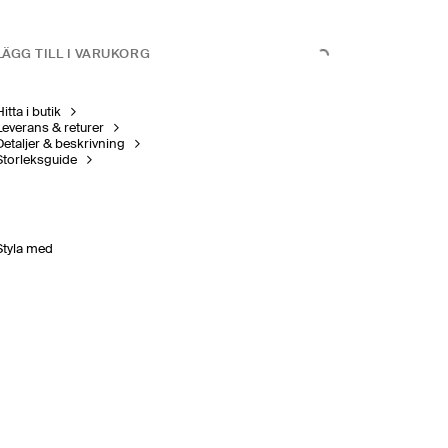
LÄGG TILL I VARUKORG
itta i butik
Leverans & returer
Detaljer & beskrivning
Storleksguide
Styla med