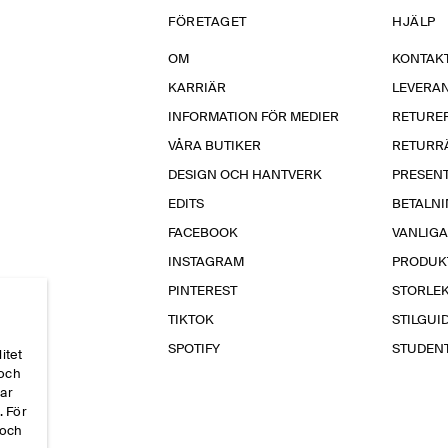
FÖRETAGET
HJÄLP
OM
KONTAKT
KARRIÄR
LEVERA
INFORMATION FÖR MEDIER
RETURE
VÅRA BUTIKER
RETURR
DESIGN OCH HANTVERK
PRESEN
EDITS
BETALN
FACEBOOK
VANLIG
INSTAGRAM
PRODUK
PINTEREST
STORLE
TIKTOK
STILGUI
SPOTIFY
STUDEN
itet
 och
par
. För
 och