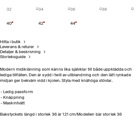
32
34
36
38
40
42
44
Hitta i butik
Leverans & returer
Detaljer & beskrivning
Storleksguide
Modern midiklänning som känns lika självklar till både uppklädda och
lediga tillfällen. Den är sydd i twill av ullblandning och den lätt rynkade
midjan ger bekväm vidd i kjolen. Styla med knähöga stövlar.
Ledig passform
Knäppning
Maskintvätt
Bakstyckets längd i storlek 36 är 121 cm/Modellen bär storlek 36