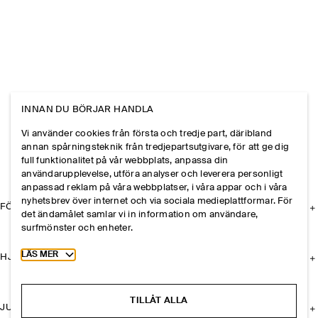
INNAN DU BÖRJAR HANDLA
Vi använder cookies från första och tredje part, däribland
annan spårningsteknik från tredjepartsutgivare, för att ge dig
full funktionalitet på vår webbplats, anpassa din
användarupplevelse, utföra analyser och leverera personligt
anpassad reklam på våra webbplatser, i våra appar och i våra
nyhetsbrev över internet och via sociala medieplattformar. För
FÖRETAGET
det ändamålet samlar vi in information om användare,
surfmönster och enheter.
Toggle more cookie information
LÄS MER
HJÄLP
TILLÅT ALLA
JURIDISK INFORMATION