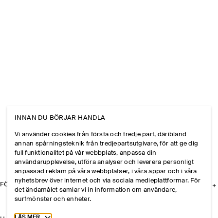
INNAN DU BÖRJAR HANDLA
Vi använder cookies från första och tredje part, däribland
annan spårningsteknik från tredjepartsutgivare, för att ge dig
full funktionalitet på vår webbplats, anpassa din
användarupplevelse, utföra analyser och leverera personligt
anpassad reklam på våra webbplatser, i våra appar och i våra
nyhetsbrev över internet och via sociala medieplattformar. För
FÖRETAGET
det ändamålet samlar vi in information om användare,
surfmönster och enheter.
Toggle more cookie information
LÄS MER