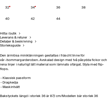
32
34
36
38
40
42
44
Hitta i butik
Leverans & returer
Detaljer & beskrivning
Storleksguide
Den ärmlösa miniklänningen gestaltas i fräscht linne för
vår-/sommargarderoben. Avskalad design med två påsydda fickor och
rena linjer i naturligt lätt material som lämnats ofärgat. Styla med flip-
flops.
Klassisk passform
Dragkedja
Maskintvätt
Bakstyckets längd i storlek 36 är 87,1 cm/Modellen bär storlek 36