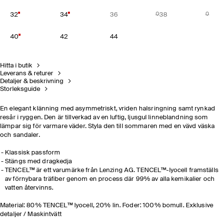
32
34
36
38
40
42
44
Hitta i butik
Leverans & returer
Detaljer & beskrivning
Storleksguide
En elegant klänning med asymmetriskt, vriden halsringning samt rynkad
resår i ryggen. Den är tillverkad av en luftig, ljusgul linneblandning som
lämpar sig för varmare väder. Styla den till sommaren med en vävd väska
och sandaler.
Klassisk passform
Stängs med dragkedja
TENCEL™ är ett varumärke från Lenzing AG. TENCEL™-lyocell framställs
av förnybara träfiber genom en process där 99% av alla kemikalier och
vatten återvinns.
Material: 80% TENCEL™ lyocell, 20% lin. Foder: 100% bomull. Exklusive
detaljer / Maskintvätt