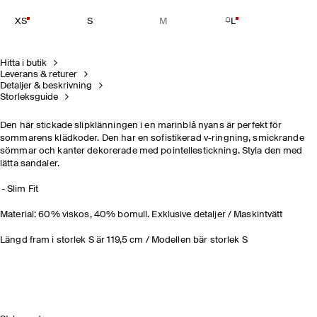
XS
S
M
L
Hitta i butik
Leverans & returer
Detaljer & beskrivning
Storleksguide
Den här stickade slipklänningen i en marinblå nyans är perfekt för
sommarens klädkoder. Den har en sofistikerad v-ringning, smickrande
sömmar och kanter dekorerade med pointellestickning. Styla den med
lätta sandaler.
Slim Fit
Material: 60% viskos, 40% bomull. Exklusive detaljer / Maskintvätt
Längd fram i storlek S är 119,5 cm / Modellen bär storlek S