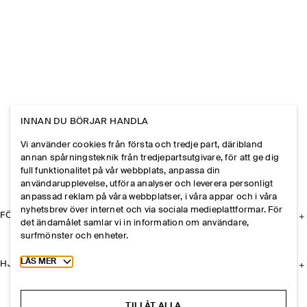
INNAN DU BÖRJAR HANDLA
Vi använder cookies från första och tredje part, däribland
annan spårningsteknik från tredjepartsutgivare, för att ge dig
full funktionalitet på vår webbplats, anpassa din
användarupplevelse, utföra analyser och leverera personligt
anpassad reklam på våra webbplatser, i våra appar och i våra
nyhetsbrev över internet och via sociala medieplattformar. För
FÖRETAGET
det ändamålet samlar vi in information om användare,
surfmönster och enheter.
Toggle more cookie information
LÄS MER
HJÄLP
TILLÅT ALLA