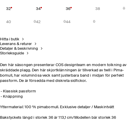
32
34
36
38
40
42
44
Hitta i butik
Leverans & returer
Detaljer & beskrivning
Storleksguide
Den här säsongen presenterar COS designteam en modern tolkning av
skräddade plagg. Den här skjortklänningen är tillverkad av twill i Pima-
bomull, har voluminösa veck samt justerbara band i midjan för perfekt
passform. De är försedda med diskreta sidfickor.
Klassisk passform
Knäppning
Yttermaterial: 100 % pimabomull. Exklusive detaljer / Maskintvätt
Bakstyckets längd i storlek 36 är 113,1 cm/Modellen bär storlek 36