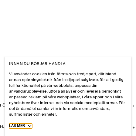
INNAN DU BÖRJAR HANDLA
Vi använder cookies från första och tredje part, däribland
annan spårningsteknik från tredjepartsutgivare, för att ge dig
full funktionalitet på vår webbplats, anpassa din
användarupplevelse, utföra analyser och leverera personligt
anpassad reklam på våra webbplatser, i våra appar och i våra
nyhetsbrev över internet och via sociala medieplattformar. För
FÖRETAGET
det ändamålet samlar vi in information om användare,
surfmönster och enheter.
Toggle more cookie information
LÄS MER
HJÄLP