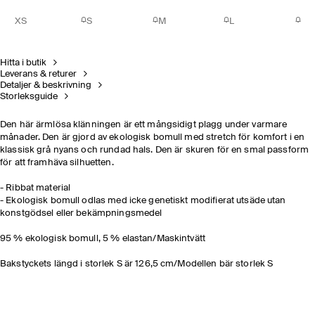
XS
S
M
L
Hitta i butik
Leverans & returer
Detaljer & beskrivning
Storleksguide
Den här ärmlösa klänningen är ett mångsidigt plagg under varmare
månader. Den är gjord av ekologisk bomull med stretch för komfort i en
klassisk grå nyans och rundad hals. Den är skuren för en smal passform
för att framhäva silhuetten.
- Ribbat material
- Ekologisk bomull odlas med icke genetiskt modifierat utsäde utan
konstgödsel eller bekämpningsmedel
95 % ekologisk bomull, 5 % elastan/Maskintvätt
Bakstyckets längd i storlek S är 126,5 cm/Modellen bär storlek S