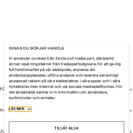
INNAN DU BÖRJAR HANDLA
Vi använder cookies från första och tredje part, däribland
annan spårningsteknik från tredjepartsutgivare, för att ge dig
full funktionalitet på vår webbplats, anpassa din
användarupplevelse, utföra analyser och leverera personligt
anpassad reklam på våra webbplatser, i våra appar och i våra
nyhetsbrev över internet och via sociala medieplattformar. För
FÖRETAGET
det ändamålet samlar vi in information om användare,
surfmönster och enheter.
Toggle more cookie information
LÄS MER
HJÄLP
TILLÅT ALLA
JURIDISK INFORMATION