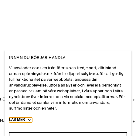
INNAN DU BÖRJAR HANDLA
Vi använder cookies från första och tredje part, däribland
annan spårningsteknik från tredjepartsutgivare, för att ge dig
full funktionalitet på vår webbplats, anpassa din
användarupplevelse, utföra analyser och leverera personligt
anpassad reklam på våra webbplatser, i våra appar och i våra
nyhetsbrev över internet och via sociala medieplattformar. För
FÖRETAGET
det ändamålet samlar vi in information om användare,
surfmönster och enheter.
Toggle more cookie information
LÄS MER
HJÄLP