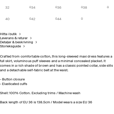
32
34
36
38
40
42
44
Hitta i butik
Leverans & returer
Detaljer & beskrivning
Storleksguide
Crafted from comfortable cotton, this long-sleeved maxi dress features a
full skirt, voluminous puff sleeves and a minimal concealed placket. It
comes in a rich shade of brown and has a classic pointed collar, side slits
and a detachable self-fabric belt at the waist.
- Button closure
- Elasticated cuffs
Shell: 100% Cotton. Excluding trims / Machine wash
Back length of EU 36 is 138.5cm / Model wears a size EU 36