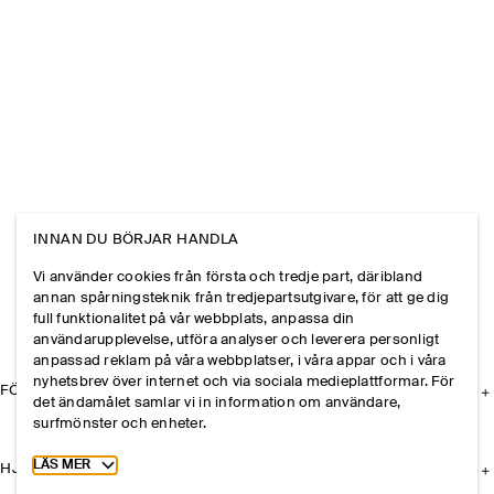
INNAN DU BÖRJAR HANDLA
Vi använder cookies från första och tredje part, däribland
annan spårningsteknik från tredjepartsutgivare, för att ge dig
full funktionalitet på vår webbplats, anpassa din
användarupplevelse, utföra analyser och leverera personligt
anpassad reklam på våra webbplatser, i våra appar och i våra
nyhetsbrev över internet och via sociala medieplattformar. För
FÖRETAGET
det ändamålet samlar vi in information om användare,
surfmönster och enheter.
Toggle more cookie information
LÄS MER
HJÄLP