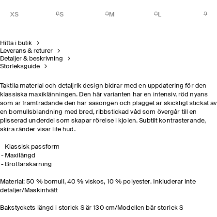
XS
S
M
L
Hitta i butik
Leverans & returer
Detaljer & beskrivning
Storleksguide
Taktila material och detaljrik design bidrar med en uppdatering för den
klassiska maxiklänningen. Den här varianten har en intensiv, röd nyans
som är framträdande den här säsongen och plagget är skickligt stickat av
en bomullsblandning med bred, ribbstickad våd som övergår till en
plisserad underdel som skapar rörelse i kjolen. Subtilt kontrasterande,
skira ränder visar lite hud.
Klassisk passform
Maxilängd
Brottarskärning
Material: 50 % bomull, 40 % viskos, 10 % polyester. Inkluderar inte
detaljer/Maskintvätt
Bakstyckets längd i storlek S är 130 cm/Modellen bär storlek S