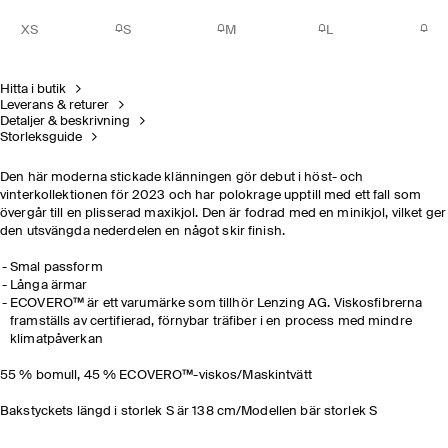
XS
S
M
L
Hitta i butik
Leverans & returer
Detaljer & beskrivning
Storleksguide
Den här moderna stickade klänningen gör debut i höst- och
vinterkollektionen för 2023 och har polokrage upptill med ett fall som
övergår till en plisserad maxikjol. Den är fodrad med en minikjol, vilket ger
den utsvängda nederdelen en något skir finish.
Smal passform
Långa ärmar
ECOVERO™ är ett varumärke som tillhör Lenzing AG. Viskosfibrerna
framställs av certifierad, förnybar träfiber i en process med mindre
klimatpåverkan
55 % bomull, 45 % ECOVERO™-viskos/Maskintvätt
Bakstyckets längd i storlek S är 138 cm/Modellen bär storlek S