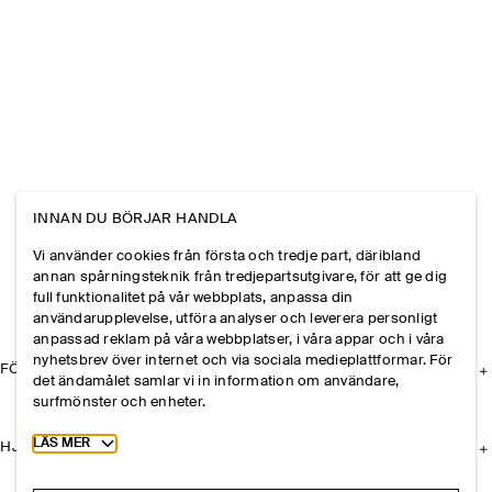
INNAN DU BÖRJAR HANDLA
Vi använder cookies från första och tredje part, däribland
annan spårningsteknik från tredjepartsutgivare, för att ge dig
full funktionalitet på vår webbplats, anpassa din
användarupplevelse, utföra analyser och leverera personligt
anpassad reklam på våra webbplatser, i våra appar och i våra
nyhetsbrev över internet och via sociala medieplattformar. För
FÖRETAGET
det ändamålet samlar vi in information om användare,
surfmönster och enheter.
Toggle more cookie information
LÄS MER
HJÄLP