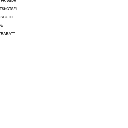
A FRÅGOR
TSKÖTSEL
KSGUIDE
DE
TRABATT