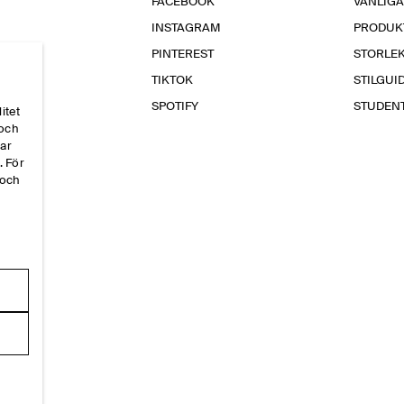
FACEBOOK
VANLIG
INSTAGRAM
PRODUK
PINTEREST
STORLE
TIKTOK
STILGUI
SPOTIFY
STUDEN
itet
 och
par
. För
 och