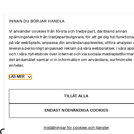
INNAN DU BÖRJAR HANDLA
Vi använder cookies från första och tredje part, däribland annan
spårningsteknik från tredjepartsutgivare, för att ge dig full funktional
på vår webbplats, anpassa din användarupplevelse, utföra analyser
leverera personligt anpassad reklam på våra webbplatser, i våra ap
och i våra nyhetsbrev över internet och via sociala medieplattformar
det ändamålet samlar vi in information om användare, surfmönster
enheter.
Toggle more cookie information
LÄS MER
TILLÅT ALLA
ENDAST NÖDVÄNDIGA COOKIES
Inställningar för cookies och tjänster