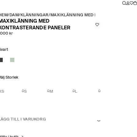
HEM
/
DAM
/
KLÄNNINGAR
/
MAXIKLÄNNING MED KONTRASTERANDE 
MAXIKLÄNNING MED
KONTRASTERANDE PANELER
1000 kr
Svart
Välj Storlek
XS
S
M
L
LÄGG TILL I VARUKORG