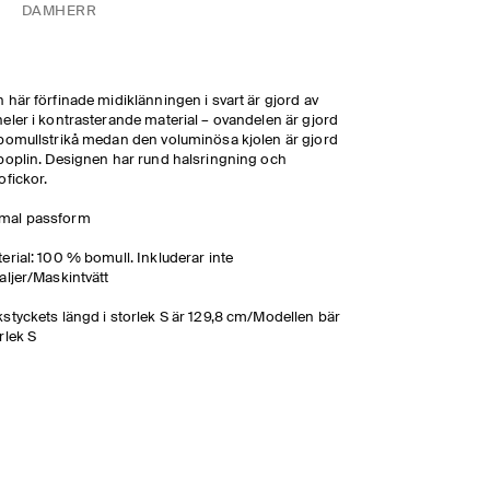
DAM
HERR
 här förfinade midiklänningen i svart är gjord av
eler i kontrasterande material – ovandelen är gjord
bomullstrikå medan den voluminösa kjolen är gjord
poplin. Designen har rund halsringning och
ofickor.
mal passform
erial: 100 % bomull. Inkluderar inte
aljer/Maskintvätt
styckets längd i storlek S är 129,8 cm/Modellen bär
rlek S