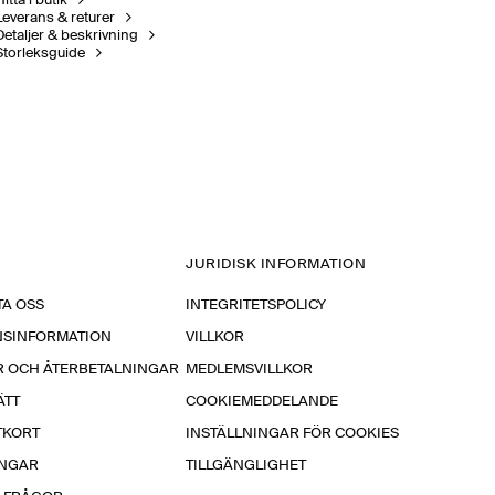
itta i butik
Leverans & returer
Detaljer & beskrivning
Storleksguide
JURIDISK INFORMATION
A OSS
INTEGRITETSPOLICY
NSINFORMATION
VILLKOR
R OCH ÅTERBETALNINGAR
MEDLEMSVILLKOR
ÄTT
COOKIEMEDDELANDE
TKORT
INSTÄLLNINGAR FÖR COOKIES
INGAR
TILLGÄNGLIGHET