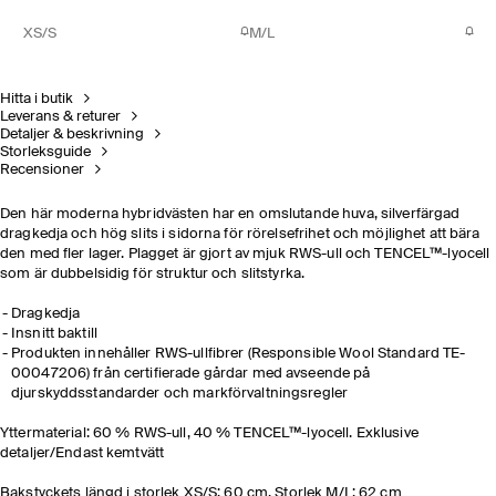
XS/S
M/L
Hitta i butik
Leverans & returer
Detaljer & beskrivning
Storleksguide
Recensioner
Den här moderna hybridvästen har en omslutande huva, silverfärgad
dragkedja och hög slits i sidorna för rörelsefrihet och möjlighet att bära
den med fler lager. Plagget är gjort av mjuk RWS-ull och TENCEL™-lyocell
som är dubbelsidig för struktur och slitstyrka.
Dragkedja
Insnitt baktill
Produkten innehåller RWS-ullfibrer (Responsible Wool Standard TE-
00047206) från certifierade gårdar med avseende på
djurskyddsstandarder och markförvaltningsregler
Yttermaterial: 60 % RWS-ull, 40 % TENCEL™-lyocell. Exklusive
detaljer/Endast kemtvätt
Bakstyckets längd i storlek XS/S: 60 cm. Storlek M/L: 62 cm