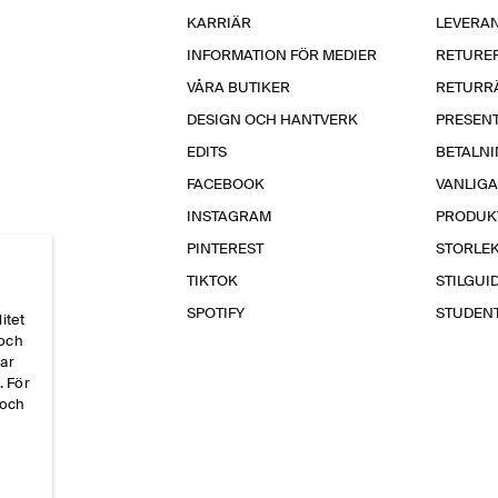
KARRIÄR
LEVERA
INFORMATION FÖR MEDIER
RETURE
VÅRA BUTIKER
RETURR
DESIGN OCH HANTVERK
PRESEN
EDITS
BETALN
FACEBOOK
VANLIG
INSTAGRAM
PRODUK
PINTEREST
STORLE
TIKTOK
STILGUI
SPOTIFY
STUDEN
itet
 och
par
. För
 och