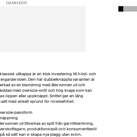
DAM
HERR
klassisk ullkappa är en klok investering till höst- och
tergarderoben. Den här dubbelknäppta varianten är
lverkad av en blandning med återvunnen ull och
äddad med oversize-snitt och hög krage som kan
as öppen eller uppknäppt. Snittet ger en lång
huett med enkelt sprund för rörelsefrihet.
versize-passform
näppning
tervunnen ull tillverkas av spill från garntillverkning,
verskottsgarn, produktionsspill och konsumenttextil
 på så sätt kan vi skapa nya plagg utan svinn.