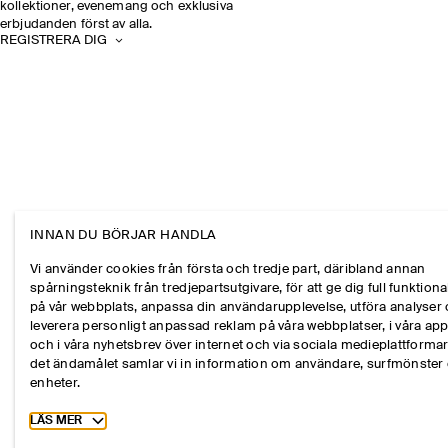
kollektioner, evenemang och exklusiva
erbjudanden först av alla.
REGISTRERA DIG
INNAN DU BÖRJAR HANDLA
Vi använder cookies från första och tredje part, däribland annan
spårningsteknik från tredjepartsutgivare, för att ge dig full funktional
på vår webbplats, anpassa din användarupplevelse, utföra analyser
leverera personligt anpassad reklam på våra webbplatser, i våra ap
och i våra nyhetsbrev över internet och via sociala medieplattformar
det ändamålet samlar vi in information om användare, surfmönster
enheter.
Toggle more cookie information
LÄS MER