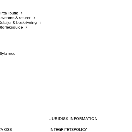
itta i butik
Leverans & returer
Detaljer & beskrivning
Storleksguide
Styla med
JURIDISK INFORMATION
A OSS
INTEGRITETSPOLICY