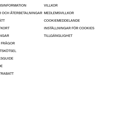
NSINFORMATION
VILLKOR
R OCH ÅTERBETALNINGAR
MEDLEMSVILLKOR
ÄTT
COOKIEMEDDELANDE
TKORT
INSTÄLLNINGAR FÖR COOKIES
INGAR
TILLGÄNGLIGHET
A FRÅGOR
TSKÖTSEL
KSGUIDE
DE
TRABATT