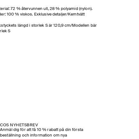
erial: 72 % återvunnen ull, 28 % polyamid (nylon).
er: 100 % viskos. Exklusive detaljer/Kemtvätt
styckets längd i storlek S är 120,9 cm/Modellen bär
rlek S
COS NYHETSBREV
Anmäl dig för att få 10 % rabatt på din första
beställning och information om nya