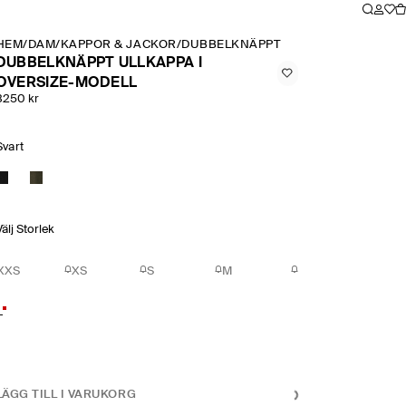
HEM
/
DAM
/
KAPPOR & JACKOR
/
DUBBELKNÄPPT ULLKAPPA I OVERSI
DUBBELKNÄPPT ULLKAPPA I
OVERSIZE-MODELL
3250 kr
Svart
Välj Storlek
XXS
XS
S
M
L
LÄGG TILL I VARUKORG